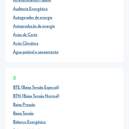
Arrefecimento Passivo
Clientes com necessidades especiais
Auditoria Energética
Clientes prioritários
Autogerador de energia
Resolução alternativa de litígios
Autoprodução de energia
Aviso de Corte
Ação Climática
Água potável e saneamento
B
BTE (Baixa Tensão Especial)
BTN (Baixa Tensão Normal)
Baixa Pressão
Baixa Tensão
Balanço Energético