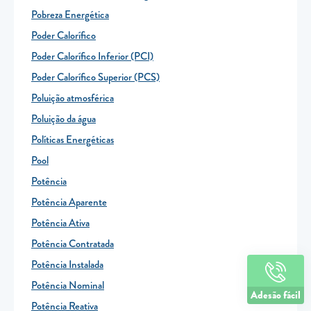
Pobreza Energética
Poder Calorífico
Poder Calorífico Inferior (PCI)
Poder Calorífico Superior (PCS)
Poluição atmosférica
Poluição da água
Políticas Energéticas
Pool
Potência
Linha de apoio
Potência Aparente
+351 259 348 634
Potência Ativa
(chamada para a rede fixa nacional)
808 205 005
Potência Contratada
(custo de chamada local)
Potência Instalada
Dias úteis das 9h às 21h
Potência Nominal
Adesão fácil
Potência Reativa