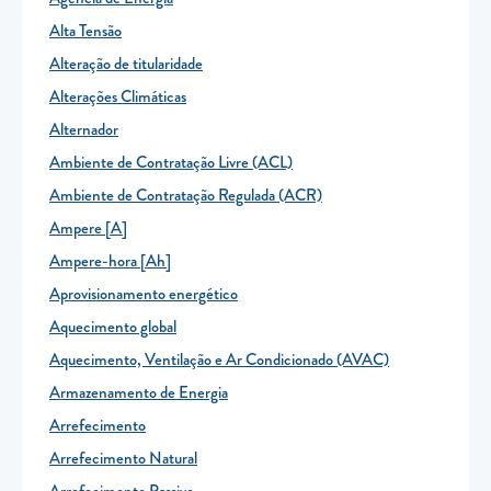
Alta Tensão
TARIFA SOCIAL
Alteração de titularidade
APP MOBILE
Alterações Climáticas
CONTADORES ELÉTRICOS
Alternador
FATURAS
Ambiente de Contratação Livre (ACL)
Ambiente de Contratação Regulada (ACR)
PRÉMIOS
Ampere [A]
EFICIÊNCIA ENERGÉTICA
Ampere-hora [Ah]
FRAUDE E SEGURANÇA
Aprovisionamento energético
Aquecimento global
Preços de referência
Aquecimento, Ventilação e Ar Condicionado (AVAC)
Documentos úteis
Armazenamento de Energia
Política de privacidade
Arrefecimento
Livro de reclamações
Arrefecimento Natural