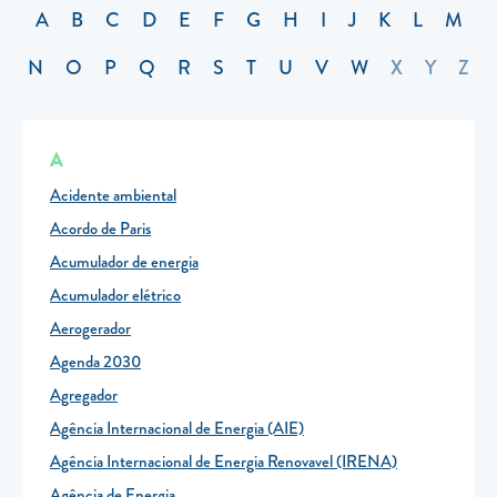
A
B
C
D
E
F
G
H
I
J
K
L
M
Carregar Fora de Casa
Empresas
N
O
P
Q
R
S
T
U
V
W
X
Y
Z
Rede de lojas
Leituras
A
Sobre nós
Acidente ambiental
Acordo de Paris
Contactos
Acumulador de energia
FAQ
Acumulador elétrico
Blog
Aerogerador
Mais informações
Agenda 2030
Agregador
SERVIÇOS
Agência Internacional de Energia (AIE)
ROTULAGEM
Agência Internacional de Energia Renovavel (IRENA)
JUNTE-SE A NÓS
Agência de Energia