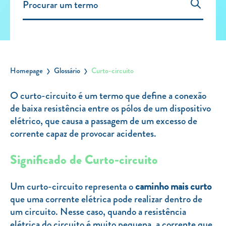
Carregar Fora de Casa
Empresas
Rede de lojas
Leituras
Homepage
Glossário
Curto-circuito
Sobre nós
O curto-circuito é um termo que define a conexão
de baixa resistência entre os pólos de um dispositivo
Contactos
elétrico, que causa a passagem de um excesso de
FAQ
corrente capaz de provocar acidentes.
Blog
Significado de Curto-circuito
Mais informações
SERVIÇOS
Um curto-circuito representa o
caminho mais curto
que uma corrente elétrica pode realizar dentro de
ROTULAGEM
um circuito. Nesse caso, quando a resistência
JUNTE-SE A NÓS
elétrica do circuito é muito pequena, a corrente que