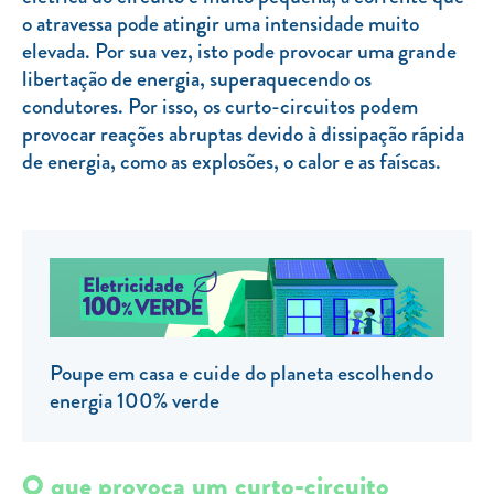
o atravessa pode atingir uma intensidade muito
TARIFA SOCIAL
elevada. Por sua vez, isto pode provocar uma grande
APP MOBILE
libertação de energia, superaquecendo os
condutores. Por isso, os curto-circuitos podem
CONTADORES ELÉTRICOS
provocar reações abruptas devido à dissipação rápida
de energia, como as explosões, o calor e as faíscas.
FATURAS
PRÉMIOS
EFICIÊNCIA ENERGÉTICA
FRAUDE E SEGURANÇA
Preços de referência
Poupe em casa e cuide do planeta escolhendo
Documentos úteis
energia 100% verde
Política de privacidade
Livro de reclamações
O que provoca um curto-circuito