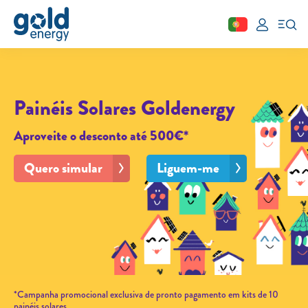
Fechar
Área de cliente
Painéis Solares Goldenergy
Aderir
Aproveite o desconto até 500€*
Simular
Quero simular
Liguem-me
Solar
Painéis Solares
Excedentes de Produção
Energia verde
Mobilidade Elétrica
*Campanha promocional exclusiva de pronto pagamento em kits de 10
Carregar em Casa
painéis solares.