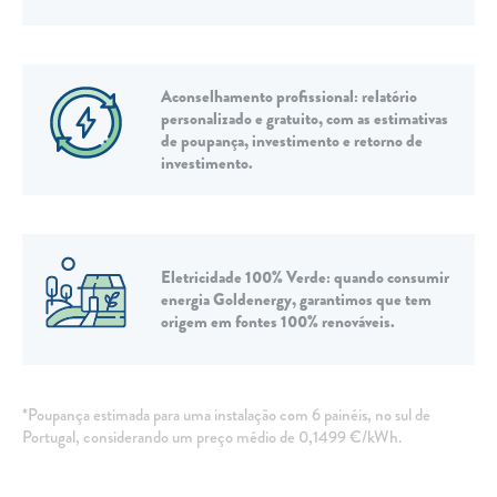
TARIFA SOCIAL
APP MOBILE
Aconselhamento profissional: relatório
CONTADORES ELÉTRICOS
personalizado e gratuito, com as estimativas
de poupança, investimento e retorno de
FATURAS
investimento.
PRÉMIOS
EFICIÊNCIA ENERGÉTICA
Eletricidade 100% Verde: quando consumir
FRAUDE E SEGURANÇA
energia Goldenergy, garantimos que tem
origem em fontes 100% renováveis.
Preços de referência
Documentos úteis
*Poupança estimada para uma instalação com 6 painéis,
no sul de
Política de privacidade
Portugal
, considerando um preço médio de 0,1499 €/kWh.
Livro de reclamações