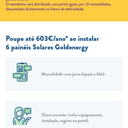
O reembolso será distribuído, em partes iguais, por 12 mensalidades,
Carregar Fora de Casa
descontadas diretamente na fatura de eletricidade.
Empresas
Rede de lojas
Poupe até
603
€/ano
*
ao instalar
Leituras
6 painéis Solares Goldenergy
Sobre nós
Contactos
FAQ
Mensalidade sem juros (opção a 36x).
Blog
Mais informações
SERVIÇOS
ROTULAGEM
Chave-na-mão: inclui equipamento,
instalação, registo no portal.
JUNTE-SE A NÓS