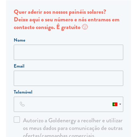
Clientes com necessidades especiais
Quer aderir aos nossos painéis solares?
Clientes prioritários
Deixe aqui o seu número e nós entramos em
Resolução alternativa de litígios
contacto consigo. É gratuito 🙂
Nome
Email
Telemóvel
Portugal
+351
Autorizo a Goldenergy a recolher e utilizar
os meus dados para comunicação de outras
ofertas/campanhas comerciais.