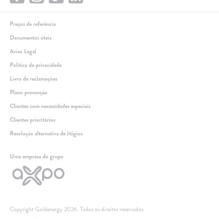
Preços de referência
Documentos úteis
Aviso Legal
Política de privacidade
Livro de reclamações
Plano prevenção
Clientes com necessidades especiais
Clientes prioritários
Resolução alternativa de litígios
Linha de apoio
Uma empresa do grupo
+351 259 348 634
(chamada para a rede fixa nacional)
808 205 005
(custo de chamada local)
Dias úteis das 9h às 21h
Copyright Goldenergy 2026. Todos os direitos reservados.