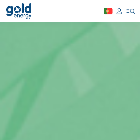
Fechar
Área de cliente
Aderir
Simular
Solar
Painéis Solares
Excedentes de Produção
Energia verde
Mobilidade Elétrica
Carregar em Casa