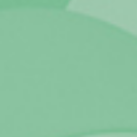
TARIFA SOCIAL
APP MOBILE
CONTADORES ELÉTRICOS
FATURAS
PRÉMIOS
EFICIÊNCIA ENERGÉTICA
FRAUDE E SEGURANÇA
Preços de referência
Documentos úteis
Política de privacidade
Livro de reclamações