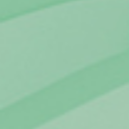
Clientes com necessidades especiais
Clientes prioritários
Resolução alternativa de litígios