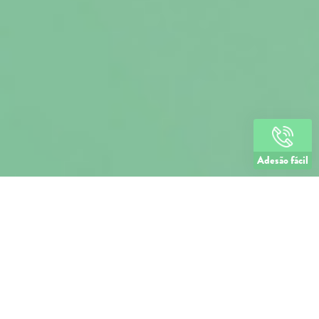
Linha de apoio
+351 259 348 634
(chamada para a rede fixa nacional)
808 205 005
(custo de chamada local)
Dias úteis das 9h às 21h
Adesão fácil