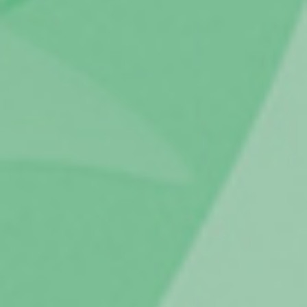
Carregar Fora de Casa
Empresas
Rede de lojas
Leituras
Sobre nós
Contactos
FAQ
Blog
Mais informações
SERVIÇOS
ROTULAGEM
JUNTE-SE A NÓS