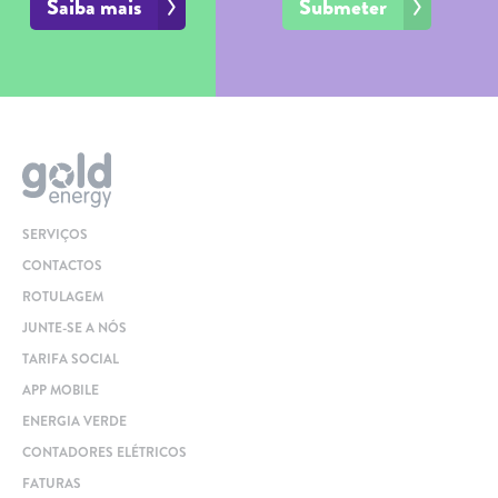
Saiba mais
Submeter
Carregar Fora de Casa
Empresas
Rede de lojas
Leituras
Sobre nós
SERVIÇOS
Contactos
CONTACTOS
FAQ
ROTULAGEM
Blog
JUNTE-SE A NÓS
Mais informações
TARIFA SOCIAL
APP MOBILE
SERVIÇOS
ENERGIA VERDE
ROTULAGEM
CONTADORES ELÉTRICOS
FATURAS
JUNTE-SE A NÓS