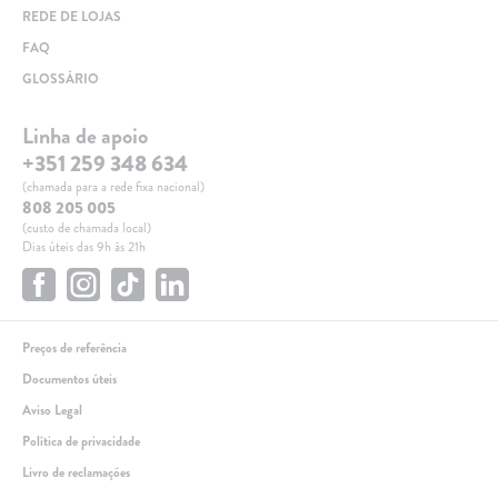
REDE DE LOJAS
TARIFA SOCIAL
FAQ
APP MOBILE
GLOSSÁRIO
CONTADORES ELÉTRICOS
Linha de apoio
FATURAS
+351 259 348 634
(chamada para a rede fixa nacional)
PRÉMIOS
808 205 005
(custo de chamada local)
EFICIÊNCIA ENERGÉTICA
Dias úteis das 9h às 21h
FRAUDE E SEGURANÇA
Preços de referência
Preços de referência
Documentos úteis
Documentos úteis
Aviso Legal
Política de privacidade
Política de privacidade
Livro de reclamações
Livro de reclamações