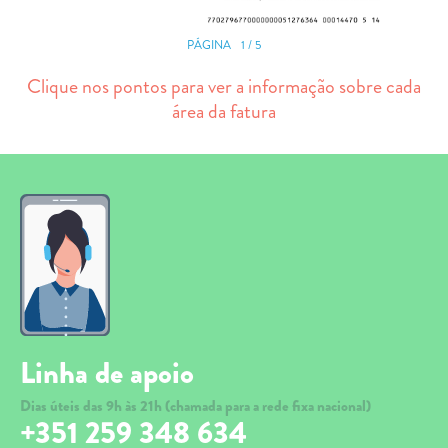
TARIFA SOCIAL
1
/
5
APP MOBILE
Clique nos pontos para ver a informação sobre cada
CONTADORES ELÉTRICOS
área da fatura
FATURAS
PRÉMIOS
EFICIÊNCIA ENERGÉTICA
FRAUDE E SEGURANÇA
Preços de referência
Documentos úteis
Linha de apoio
Política de privacidade
Dias úteis das 9h às 21h (chamada para a rede fixa nacional)
Livro de reclamações
+351 259 348 634