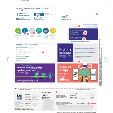
Carregar Fora de Casa
Empresas
Rede de lojas
Leituras
Sobre nós
Contactos
FAQ
Blog
Mais informações
SERVIÇOS
ROTULAGEM
JUNTE-SE A NÓS