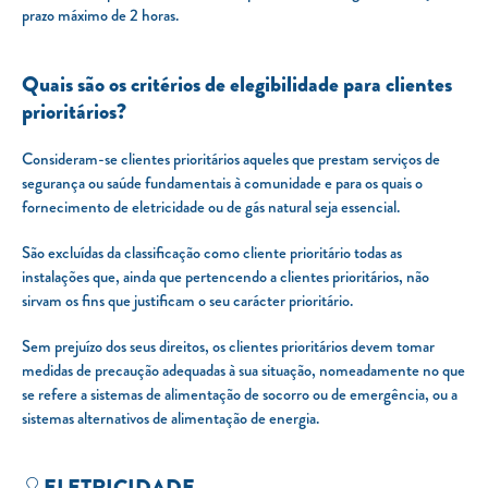
prazo máximo de 2 horas.
Carregar Fora de Casa
Empresas
Quais são os critérios de elegibilidade para clientes
Rede de lojas
prioritários?
Leituras
Consideram-se clientes prioritários aqueles que prestam serviços de
segurança ou saúde fundamentais à comunidade e para os quais o
Sobre nós
fornecimento de eletricidade ou de gás natural seja essencial.
Contactos
São excluídas da classificação como cliente prioritário todas as
FAQ
instalações que, ainda que pertencendo a clientes prioritários, não
Blog
sirvam os fins que justificam o seu carácter prioritário.
Mais informações
Sem prejuízo dos seus direitos, os clientes prioritários devem tomar
medidas de precaução adequadas à sua situação, nomeadamente no que
se refere a sistemas de alimentação de socorro ou de emergência, ou a
SERVIÇOS
sistemas alternativos de alimentação de energia.
ROTULAGEM
JUNTE-SE A NÓS
ELETRICIDADE