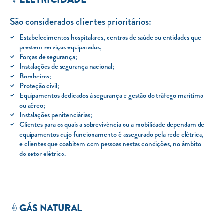
TARIFA SOCIAL
São considerados clientes prioritários:
APP MOBILE
Estabelecimentos hospitalares, centros de saúde ou entidades que
prestem serviços equiparados;
CONTADORES ELÉTRICOS
Forças de segurança;
Instalações de segurança nacional;
FATURAS
Bombeiros;
Proteção civil;
PRÉMIOS
Equipamentos dedicados à segurança e gestão do tráfego marítimo
ou aéreo;
EFICIÊNCIA ENERGÉTICA
Instalações penitenciárias;
Clientes para os quais a sobrevivência ou a mobilidade dependam de
FRAUDE E SEGURANÇA
equipamentos cujo funcionamento é assegurado pela rede elétrica,
e clientes que coabitem com pessoas nestas condições, no âmbito
Preços de referência
do setor elétrico.
Documentos úteis
Política de privacidade
Livro de reclamações
GÁS NATURAL