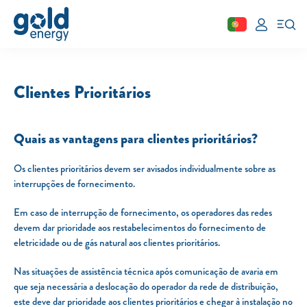
Fechar
Clientes Prioritários
Área de cliente
Aderir
Quais as vantagens para clientes prioritários?
Simular
Os clientes prioritários devem ser avisados individualmente sobre as
Solar
interrupções de fornecimento.
Painéis Solares
Em caso de interrupção de fornecimento, os operadores das redes
devem dar prioridade aos restabelecimentos do fornecimento de
Excedentes de Produção
eletricidade ou de gás natural aos clientes prioritários.
Energia verde
Mobilidade Elétrica
Nas situações de assistência técnica após comunicação de avaria em
que seja necessária a deslocação do operador da rede de distribuição,
Carregar em Casa
este deve dar prioridade aos clientes prioritários e chegar à instalação no