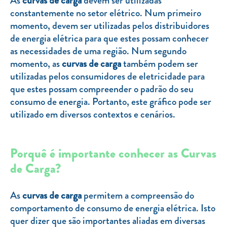
As
curvas de carga
devem ser utilizadas
Clientes com necessidades especiais
constantemente no setor elétrico. Num primeiro
Clientes prioritários
momento, devem ser utilizadas pelos distribuidores
de energia elétrica para que estes possam conhecer
Resolução alternativa de litígios
as necessidades de uma região. Num segundo
momento, as
curvas de carga
também podem ser
utilizadas pelos consumidores de eletricidade para
que estes possam compreender o padrão do seu
consumo de energia. Portanto, este gráfico pode ser
utilizado em diversos contextos e cenários.
Porquê é importante conhecer as Curvas
de Carga?
As
curvas de carga
permitem a compreensão do
comportamento de consumo de energia elétrica. Isto
quer dizer que são importantes aliadas em diversas