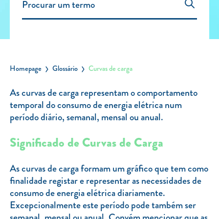
Carregar Fora de Casa
Empresas
Rede de lojas
Leituras
Homepage
Glossário
Curvas de carga
Sobre nós
As curvas de carga representam o comportamento
temporal do consumo de energia elétrica num
Contactos
período diário, semanal, mensal ou anual.
FAQ
Blog
Significado de Curvas de Carga
Mais informações
As curvas de carga formam um gráfico que tem como
SERVIÇOS
finalidade registar e representar as necessidades de
consumo de energia elétrica diariamente.
ROTULAGEM
Excepcionalmente este período pode também ser
JUNTE-SE A NÓS
semanal, mensal ou anual. Convém mencionar que as