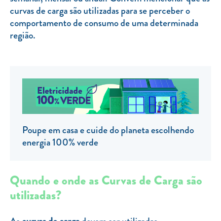
curvas de carga são utilizadas para se perceber o
TARIFA SOCIAL
comportamento de consumo de uma determinada
APP MOBILE
região.
CONTADORES ELÉTRICOS
FATURAS
PRÉMIOS
EFICIÊNCIA ENERGÉTICA
FRAUDE E SEGURANÇA
Poupe em casa e cuide do planeta escolhendo
energia 100% verde
Preços de referência
Documentos úteis
Quando e onde as Curvas de Carga são
Política de privacidade
utilizadas?
Livro de reclamações