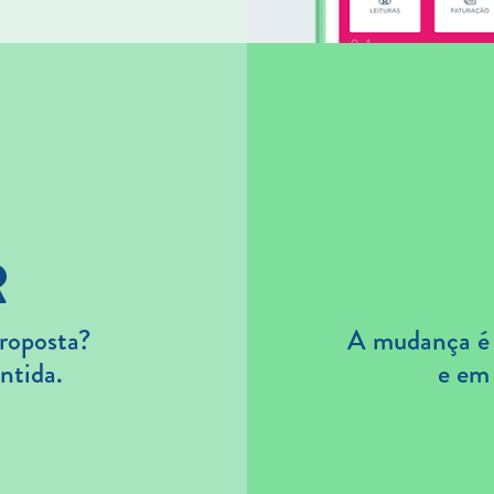
R
roposta?
A mudança é s
ntida.
e em