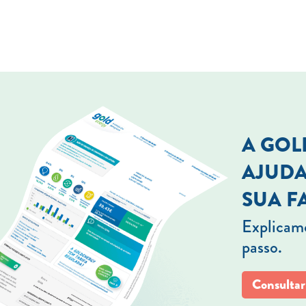
A GO
AJUDA
SUA F
Explicamo
passo.
Consultar