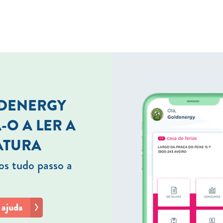
LDENERGY
-O A LER A
ATURA
s tudo passo a
 ajuda