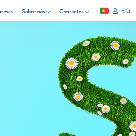
resas
Sobre nós
Contactos
Fechar
FAQ
Leituras
Blog