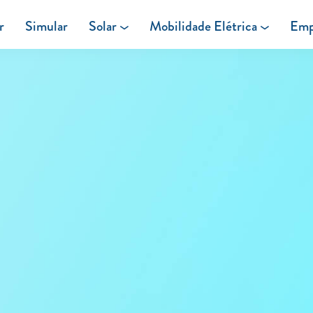
r
Simular
Solar
Mobilidade Elétrica
Emp
Área de cliente
Painéis Solares
Carregar em Casa
Excedentes de Produção
Carregar Fora de Casa
Energia verde