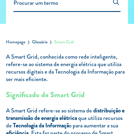
Carregar Fora de Casa
Empresas
Rede de lojas
Leituras
Homepage
Glossário
Smart Grid
Sobre nós
A Smart Grid, conhecida como rede inteligente,
refere-se ao sistema de energia elétrica que utiliza
Contactos
recursos digitais e da Tecnologia da Informação para
FAQ
ser mais eficiente.
Blog
Significado de Smart Grid
Mais informações
SERVIÇOS
A Smart Grid refere-se ao sistema de
distribuição e
transmissão de energia elétrica
que utiliza recursos
ROTULAGEM
de
Tecnologia da Informaçã
o para aumentar a sua
JUNTE-SE A NÓS
eficiência
. Esta faz parte do processo de Smart