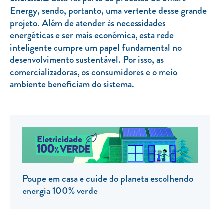
Energy, sendo, portanto, uma vertente desse grande
TARIFA SOCIAL
projeto. Além de atender às necessidades
APP MOBILE
energéticas e ser mais económica, esta rede
inteligente cumpre um papel fundamental no
CONTADORES ELÉTRICOS
desenvolvimento sustentável. Por isso, as
comercializadoras, os consumidores e o meio
FATURAS
ambiente beneficiam do sistema.
PRÉMIOS
EFICIÊNCIA ENERGÉTICA
FRAUDE E SEGURANÇA
Preços de referência
Documentos úteis
Poupe em casa e cuide do planeta escolhendo
Política de privacidade
energia 100% verde
Livro de reclamações