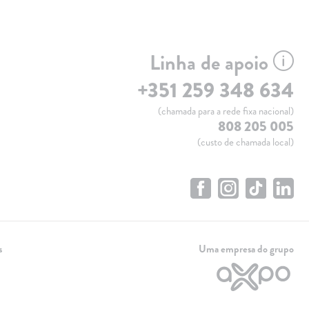
Linha de apoio
+351 259 348 634
(chamada para a rede fixa nacional)
808 205 005
(custo de chamada local)
s
Uma empresa do grupo