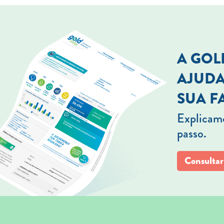
A GO
AJUDA
SUA F
Explicamo
passo.
Consultar