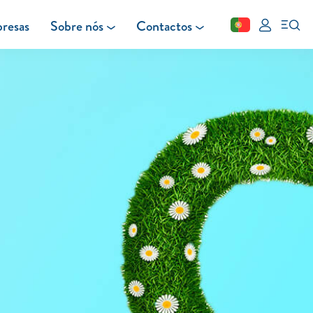
resas
Sobre nós
Contactos
Fechar
FAQ
Leituras
Blog