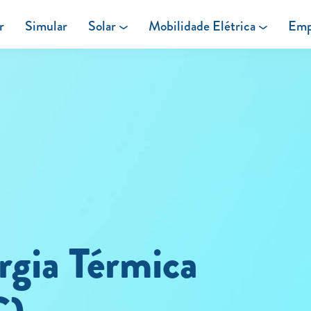
r
Simular
Solar
Mobilidade Elétrica
Emp
Área de cliente
Painéis Solares
Carregar em Casa
Excedentes de Produção
Carregar Fora de Casa
Energia verde
rgia Térmica