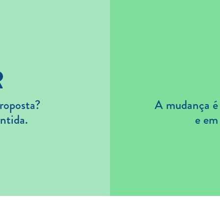
R
roposta?
A mudança é s
ntida.
e em