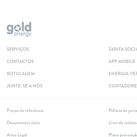
Aderir
Simular
Solar
Painéis Solares
SERVIÇOS
TARIFA SOCI
Excedentes de Produção
CONTACTOS
APP MOBILE
Energia verde
Mobilidade Elétrica
ROTULAGEM
ENERGIA VE
Carregar em Casa
JUNTE-SE A NÓS
CONTADORES
Carregar Fora de Casa
Empresas
Preços de referência
Política de priv
Rede de lojas
Documentos úteis
Livro de reclam
Leituras
Aviso Legal
Plano prevençã