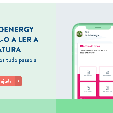
LDENERGY
-O A LER A
ATURA
s tudo passo a
 ajuda