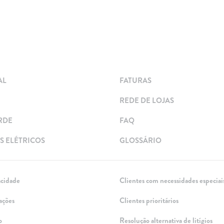
AL
FATURAS
REDE DE LOJAS
RDE
FAQ
 ELÉTRICOS
GLOSSÁRIO
acidade
Clientes com necessidades especiai
ações
Clientes prioritários
o
Resolução alternativa de litígios