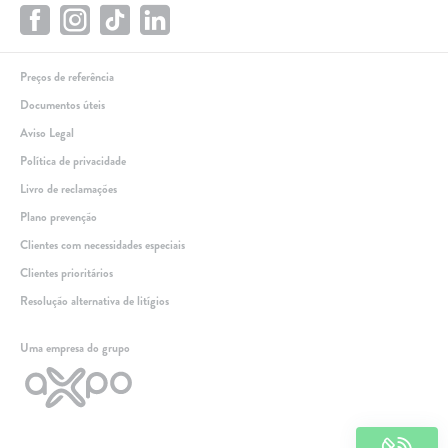
Preços de referência
Documentos úteis
Aviso Legal
Política de privacidade
Livro de reclamações
Plano prevenção
Clientes com necessidades especiais
Clientes prioritários
Resolução alternativa de litígios
Linha de apoio
Uma empresa do grupo
+351 259 348 634
(chamada para a rede fixa nacional)
808 205 005
(custo de chamada local)