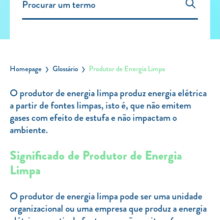
Carregar Fora de Casa
Empresas
Rede de lojas
Leituras
Homepage
Glossário
Produtor de Energia Limpa
Sobre nós
O produtor de energia limpa produz energia elétrica
a partir de fontes limpas, isto é, que não emitem
Contactos
gases com efeito de estufa e não impactam o
FAQ
ambiente.
Blog
Significado de Produtor de Energia
Mais informações
Limpa
SERVIÇOS
O produtor de energia limpa pode ser uma unidade
ROTULAGEM
organizacional ou uma empresa que produz a energia
JUNTE-SE A NÓS