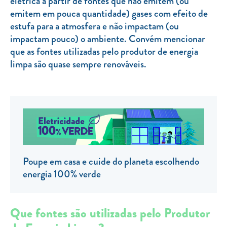
elétrica a partir de fontes que não emitem (ou
emitem em pouca quantidade) gases com efeito de
TARIFA SOCIAL
estufa para a atmosfera e não impactam (ou
APP MOBILE
impactam pouco) o ambiente. Convém mencionar
que as fontes utilizadas pelo produtor de energia
CONTADORES ELÉTRICOS
limpa são quase sempre renováveis.
FATURAS
PRÉMIOS
EFICIÊNCIA ENERGÉTICA
FRAUDE E SEGURANÇA
Preços de referência
Poupe em casa e cuide do planeta escolhendo
Documentos úteis
energia 100% verde
Política de privacidade
Que fontes são utilizadas pelo Produtor
Livro de reclamações