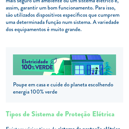
mais seguro um ambiente ou um sistema elétrico e,
assim, garantir um bom funcionamento. Para isso,
TARIFA SOCIAL
são utilizados dispositivos específicos que cumprem
APP MOBILE
uma determinada função num sistema. A variedade
dos equipamentos é muito grande.
CONTADORES ELÉTRICOS
FATURAS
PRÉMIOS
EFICIÊNCIA ENERGÉTICA
FRAUDE E SEGURANÇA
Poupe em casa e cuide do planeta escolhendo
Preços de referência
energia 100% verde
Documentos úteis
Política de privacidade
Tipos de Sistema de Proteção Elétrica
Livro de reclamações