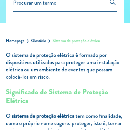
Carregar Fora de Casa
Empresas
Rede de lojas
Leituras
Homepage
Glossário
Sistema de proteção elétrica
Sobre nós
O sistema de proteção elétrica é formado por
dispositivos utilizados para proteger uma instalação
Contactos
elétrica ou um ambiente de eventos que possam
FAQ
colocá-los em risco.
Blog
Significado de Sistema de Proteção
Mais informações
Elétrica
SERVIÇOS
O
sistema de proteção elétrica
tem como finalidade,
ROTULAGEM
como o próprio nome sugere, proteger, isto é, tornar
JUNTE-SE A NÓS