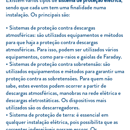
Existem vários tipos de
sistema de proteção elétrica
,
Clientes com necessidades especiais
sendo que cada um tem uma finalidade numa
Clientes prioritários
instalação. Os principais são:
Resolução alternativa de litígios
Sistemas de proteção contra descargas
atmosféricas: são utilizados equipamentos e métodos
para que haja a proteção contra descargas
atmosféricas. Para isso, podem ser utilizados vários
equipamentos, como para-raios e gaiolas de Faraday.
Sistemas de proteção contra sobretensão: são
utilizados equipamentos e métodos para garantir uma
proteção contra as sobretensões. Para quem não
sabe, estes eventos podem ocorrer a partir de
descargas atmosféricas, manobras na rede elétrica e
descargas eletrostáticas. Os dispositivos mais
utilizados são os descarregadores.
Sistema de proteção de terra: é essencial em
qualquer instalação elétrica, pois possibilita que as
correntes indesejáveis possam escoar. Os