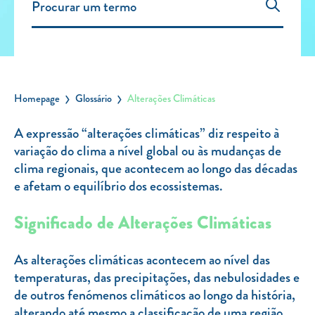
Carregar Fora de Casa
Empresas
Rede de lojas
Leituras
Homepage
Glossário
Alterações Climáticas
Sobre nós
A expressão “alterações climáticas” diz respeito à
variação do clima a nível global ou às mudanças de
Contactos
clima regionais, que acontecem ao longo das décadas
FAQ
e afetam o equilíbrio dos ecossistemas.
Blog
Significado de Alterações Climáticas
Mais informações
SERVIÇOS
As alterações climáticas acontecem ao nível das
temperaturas, das precipitações, das nebulosidades e
ROTULAGEM
de outros fenómenos climáticos ao longo da história,
JUNTE-SE A NÓS
alterando até mesmo a classificação de uma região