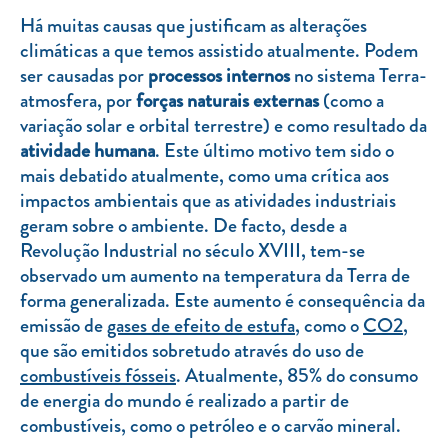
Clientes com necessidades especiais
Há muitas causas que justificam as alterações
Clientes prioritários
climáticas a que temos assistido atualmente. Podem
ser causadas por
processos internos
no sistema Terra-
Resolução alternativa de litígios
atmosfera, por
forças naturais externas
(como a
variação solar e orbital terrestre) e como resultado da
atividade humana
. Este último motivo tem sido o
mais debatido atualmente, como uma crítica aos
impactos ambientais que as atividades industriais
geram sobre o ambiente. De facto, desde a
Revolução Industrial no século XVIII, tem-se
observado um aumento na temperatura da Terra de
forma generalizada. Este aumento é consequência da
emissão de
gases de efeito de estufa
, como o
CO2
,
que são emitidos sobretudo através do uso de
combustíveis fósseis
. Atualmente, 85% do consumo
de energia do mundo é realizado a partir de
combustíveis, como o petróleo e o carvão mineral.