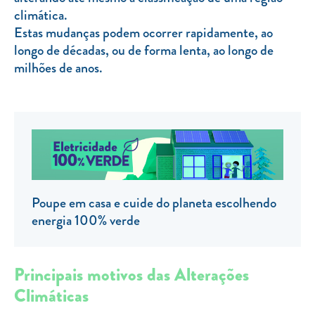
climática.
TARIFA SOCIAL
Estas mudanças podem ocorrer rapidamente, ao
APP MOBILE
longo de décadas, ou de forma lenta, ao longo de
milhões de anos.
CONTADORES ELÉTRICOS
FATURAS
PRÉMIOS
EFICIÊNCIA ENERGÉTICA
FRAUDE E SEGURANÇA
Poupe em casa e cuide do planeta escolhendo
Preços de referência
energia 100% verde
Documentos úteis
Política de privacidade
Principais motivos das Alterações
Climáticas
Livro de reclamações