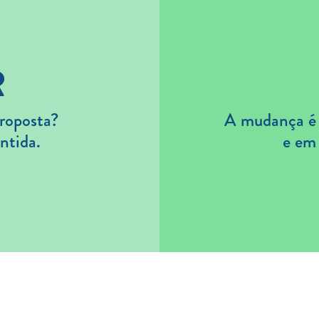
R
roposta?
A mudança é s
ntida.
e em