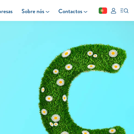
resas
Sobre nós
Contactos
Fechar
FAQ
Leituras
Blog