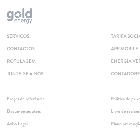
Simular
Solar
Painéis Solares
SERVIÇOS
TARIFA SOCI
Excedentes de Produção
CONTACTOS
APP MOBILE
Energia verde
Mobilidade Elétrica
ROTULAGEM
ENERGIA VE
Carregar em Casa
JUNTE-SE A NÓS
CONTADORES
Carregar Fora de Casa
Empresas
Preços de referência
Política de priv
Rede de lojas
Documentos úteis
Livro de reclam
Leituras
Aviso Legal
Plano prevençã
Sobre nós