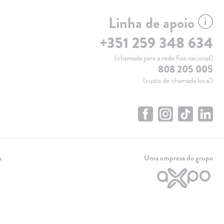
Linha de apoio
+351 259 348 634
(chamada para a rede fixa nacional)
808 205 005
(custo de chamada local)
s
Uma empresa do grupo
Linha de apoio