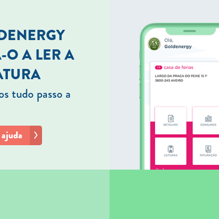
LDENERGY
-O A LER A
ATURA
s tudo passo a
 ajuda