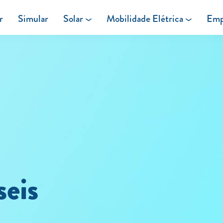
r
Simular
Solar
Mobilidade Elétrica
Emp
Área de cliente
Painéis Solares
Carregar em Casa
Excedentes de Produção
Carregar Fora de Casa
Energia verde
seis