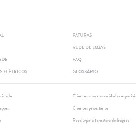
AL
FATURAS
REDE DE LOJAS
RDE
FAQ
 ELÉTRICOS
GLOSSÁRIO
acidade
Clientes com necessidades especiai
ações
Clientes prioritários
o
Resolução alternativa de litígios