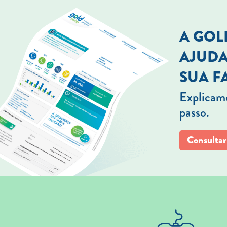
A GO
AJUDA
SUA F
Explicamo
passo.
Consultar