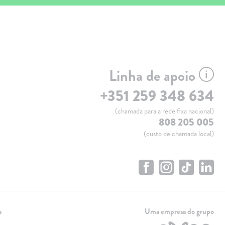
Linha de apoio
+351 259 348 634
(chamada para a rede fixa nacional)
808 205 005
(custo de chamada local)
s
Uma empresa do grupo