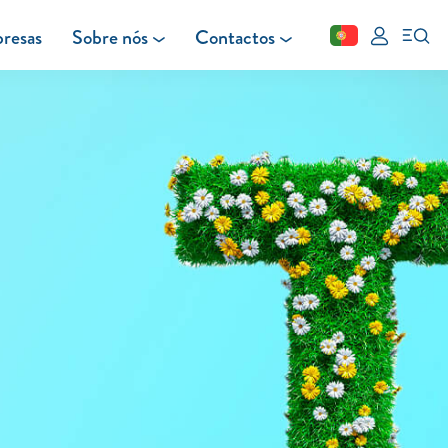
resas
Sobre nós
Contactos
Fechar
FAQ
Leituras
Blog