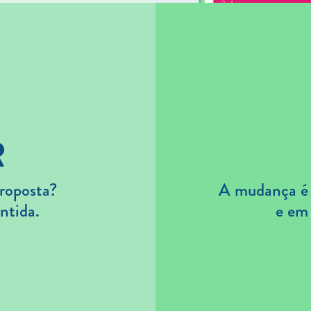
R
roposta?
A mudança é s
ntida.
e em