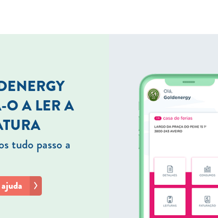
LDENERGY
-O A LER A
ATURA
s tudo passo a
 ajuda