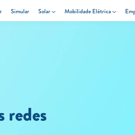
r
Simular
Solar
Mobilidade Elétrica
Emp
Área de cliente
Painéis Solares
Carregar em Casa
Excedentes de Produção
Carregar Fora de Casa
Energia verde
s redes