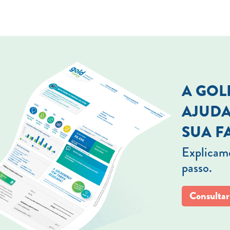
A GO
AJUDA
SUA F
Explicamo
passo.
Consultar