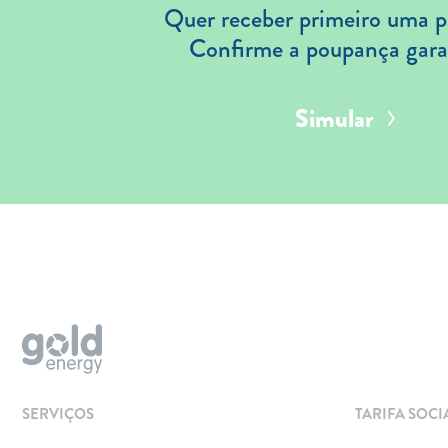
Quer receber primeiro uma p
Confirme a poupança gara
Simular
Aderir
Simular
Solar
Painéis Solares
SERVIÇOS
TARIFA SOCI
Excedentes de Produção