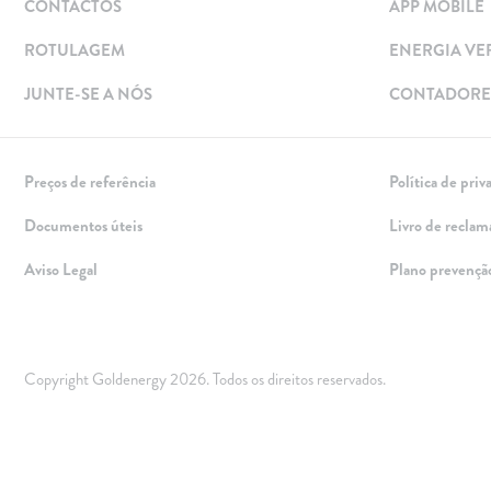
CONTACTOS
APP MOBILE
Energia verde
Mobilidade Elétrica
ROTULAGEM
ENERGIA VE
Carregar em Casa
JUNTE-SE A NÓS
CONTADORES
Carregar Fora de Casa
Empresas
Preços de referência
Política de priv
Rede de lojas
Documentos úteis
Livro de reclam
Leituras
Aviso Legal
Plano prevençã
Sobre nós
Contactos
FAQ
Copyright Goldenergy 2026. Todos os direitos reservados.
Blog
Mais informações