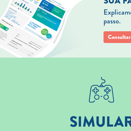
SUA F
Explicamo
passo.
Consultar
SIMULA