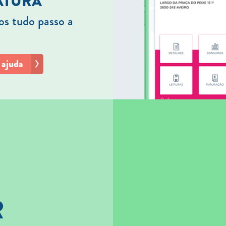
ATURA
s tudo passo a
 ajuda
R