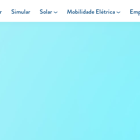
r
Simular
Solar
Mobilidade Elétrica
Emp
Área de cliente
Painéis Solares
Carregar em Casa
Excedentes de Produção
Carregar Fora de Casa
Energia verde