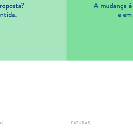
roposta?
A mudança é s
ntida.
e em
AL
FATURAS