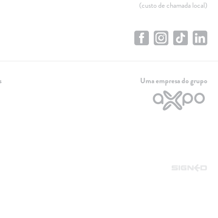
(custo de chamada local)
s
Uma empresa do grupo
Linha de apoio
+351 259 348 634
(chamada para a rede fixa nacional)
808 205 005
(custo de chamada local)
Dias úteis das 9h às 21h