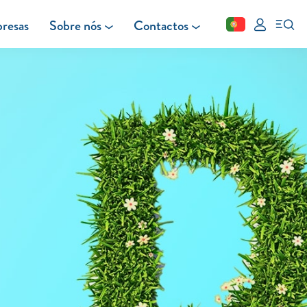
resas
Sobre nós
Contactos
Fechar
FAQ
Leituras
Blog