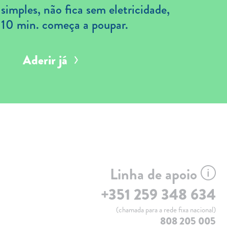
imples, não fica sem eletricidade,
 10 min. começa a poupar.
Aderir já
Linha de apoio
+351 259 348 634
(chamada para a rede fixa nacional)
808 205 005