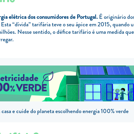
gia elétrica dos consumidores de Portugal.
É originário do
. Esta “dívida” tarifária teve o seu ápice em 2015, quando 
hões. Nesse sentido, o défice tarifário é uma medida que 
regar.
casa e cuide do planeta escolhendo energia 100% verde