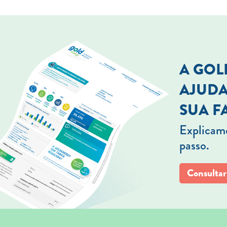
A GO
AJUDA
SUA F
Explicamo
passo.
Consultar