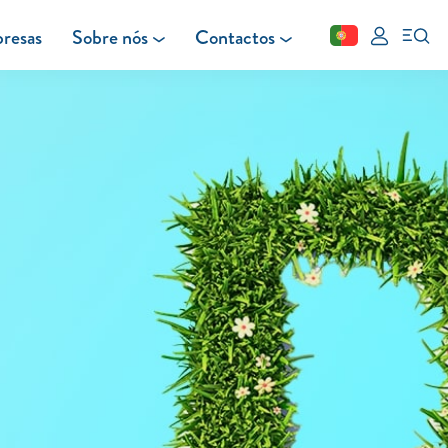
resas
Sobre nós
Contactos
Fechar
FAQ
Leituras
Blog