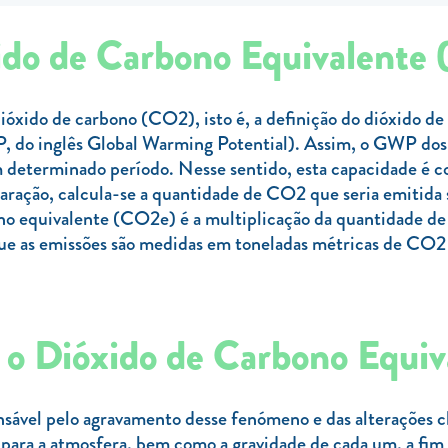
ido de Carbono Equivalente
ióxido de carbono (CO2), isto é, a definição do dióxido d
, do inglês Global Warming Potential). Assim, o GWP dos
m determinado período. Nesse sentido, esta capacidade é 
paração, calcula-se a quantidade de CO2 que seria emitida
no equivalente (CO2e) é a multiplicação da quantidade de 
 as emissões são medidas em toneladas métricas de CO2 p
 o Dióxido de Carbono Equi
nsável pelo agravamento desse fenómeno e das alterações c
para a atmosfera, bem como a gravidade de cada um, a fim 