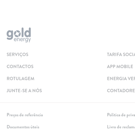
Aderir
Simular
Solar
Painéis Solares
SERVIÇOS
TARIFA SOCI
Excedentes de Produção
CONTACTOS
APP MOBILE
Energia verde
Mobilidade Elétrica
ROTULAGEM
ENERGIA VE
Carregar em Casa
JUNTE-SE A NÓS
CONTADORES
Carregar Fora de Casa
Empresas
Preços de referência
Política de priv
Rede de lojas
Documentos úteis
Livro de reclam