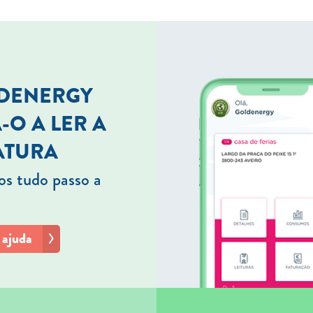
LDENERGY
-O A LER A
ATURA
s tudo passo a
 ajuda