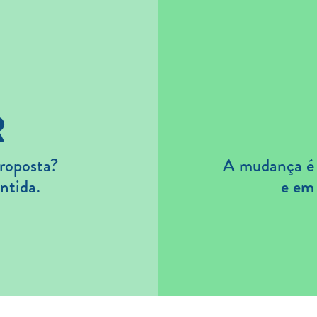
R
roposta?
A mudança é s
ntida.
e em