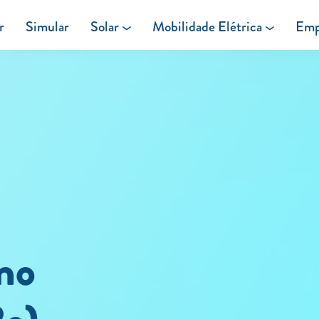
r
Simular
Solar
Mobilidade Elétrica
Emp
Área de cliente
Painéis Solares
Carregar em Casa
Excedentes de Produção
Carregar Fora de Casa
Energia verde
no