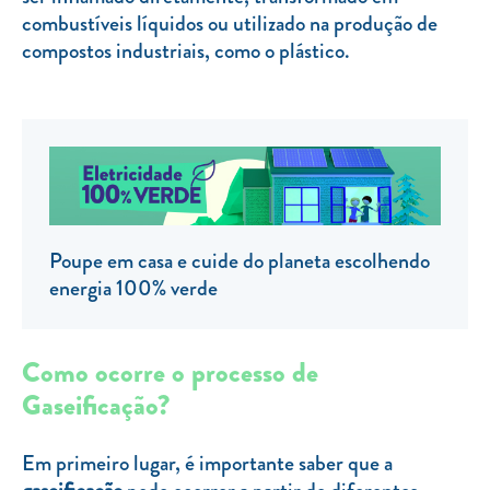
combustíveis líquidos ou utilizado na produção de
TARIFA SOCIAL
compostos industriais, como o plástico.
APP MOBILE
CONTADORES ELÉTRICOS
FATURAS
PRÉMIOS
EFICIÊNCIA ENERGÉTICA
Poupe em casa e cuide do planeta escolhendo
FRAUDE E SEGURANÇA
energia 100% verde
Preços de referência
Como ocorre o processo de
Documentos úteis
Gaseificação?
Política de privacidade
Livro de reclamações
Em primeiro lugar, é importante saber que a