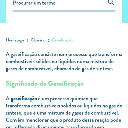
Carregar Fora de Casa
Empresas
Rede de lojas
Leituras
Homepage
Glossário
Gaseificação
Sobre nós
A gaseificação consiste num processo que transforma
combustíveis sólidos ou líquidos numa mistura de
Contactos
gases de combustível, chamado de gás de síntese.
FAQ
Blog
Significado de Gaseificação
Mais informações
A
gaseificação
é um processo químico que
SERVIÇOS
transforma combustíveis sólidos ou líquidos no gás de
síntese, que é uma mistura de gases de combustível.
ROTULAGEM
Convém mencionar que o produto dessa reação pode
JUNTE-SE A NÓS
ser inflamado diretamente, transformado em