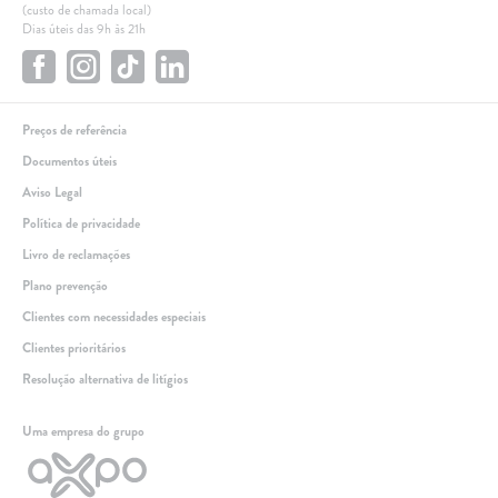
(custo de chamada local)
Dias úteis das 9h às 21h
Preços de referência
Documentos úteis
Aviso Legal
Política de privacidade
Livro de reclamações
Plano prevenção
Clientes com necessidades especiais
Clientes prioritários
Resolução alternativa de litígios
Linha de apoio
Uma empresa do grupo
+351 259 348 634
(chamada para a rede fixa nacional)