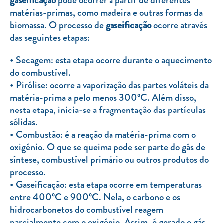
gaseificação
pode ocorrer a partir de diferentes
Clientes com necessidades especiais
matérias-primas, como madeira e outras formas da
Clientes prioritários
biomassa. O processo de
gaseificação
ocorre através
das seguintes etapas:
Resolução alternativa de litígios
Secagem: esta etapa ocorre durante o aquecimento
do combustível.
Pirólise: ocorre a vaporização das partes voláteis da
matéria-prima a pelo menos 300ºC. Além disso,
nesta etapa, inicia-se a fragmentação das partículas
sólidas.
Combustão: é a reação da matéria-prima com o
oxigénio. O que se queima pode ser parte do gás de
síntese, combustível primário ou outros produtos do
processo.
Gaseificação: esta etapa ocorre em temperaturas
entre 400ºC e 900ºC. Nela, o carbono e os
hidrocarbonetos do combustível reagem
parcialmente com o oxigénio. Assim, é gerado o gás