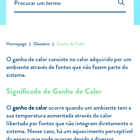
Carregar Fora de Casa
Empresas
Rede de lojas
Leituras
Homepage
Glossário
Ganho de Calor
Sobre nós
O ganho de calor consiste no calor adquirido por um
ambiente através de fontes que não fazem parte do
Contactos
sistema.
FAQ
Blog
Significado de Ganho de Calor
Mais informações
O
ganho de calor
ocorre quando um ambiente tem a
SERVIÇOS
sua temperatura aumentada através do calor
libertado por fontes que não integram diretamente o
ROTULAGEM
sistema. Nesse caso, há um aquecimento perceptível
JUNTE-SE A NÓS
do espaço que pode ocorrer devido a diversos