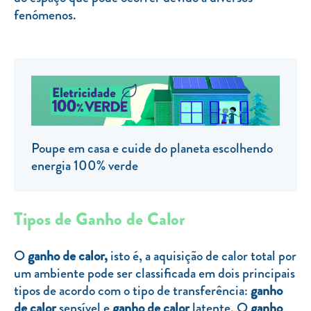
fenómenos.
TARIFA SOCIAL
APP MOBILE
CONTADORES ELÉTRICOS
FATURAS
PRÉMIOS
Poupe em casa e cuide do planeta escolhendo
EFICIÊNCIA ENERGÉTICA
energia 100% verde
FRAUDE E SEGURANÇA
Preços de referência
Tipos de Ganho de Calor
Documentos úteis
O
ganho de calor,
isto é, a aquisição de calor total por
Política de privacidade
um ambiente pode ser classificada em dois principais
tipos de acordo com o tipo de transferência:
ganho
Livro de reclamações
de calor
sensível e
ganho de calor
latente. O
ganho