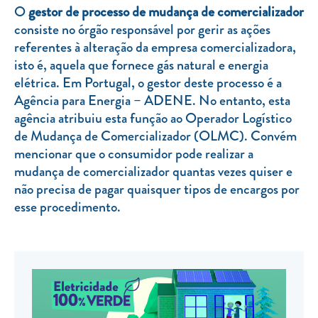
O
gestor de processo de mudança de comercializador
TARIFA SOCIAL
consiste no órgão responsável por gerir as ações
referentes à alteração da empresa comercializadora,
APP MOBILE
isto é, aquela que fornece gás natural e energia
CONTADORES ELÉTRICOS
elétrica. Em Portugal, o gestor deste processo é a
Agência para Energia – ADENE. No entanto, esta
FATURAS
agência atribuiu esta função ao Operador Logístico
PRÉMIOS
de Mudança de Comercializador (OLMC). Convém
mencionar que o consumidor pode realizar a
EFICIÊNCIA ENERGÉTICA
mudança de comercializador quantas vezes quiser e
FRAUDE E SEGURANÇA
não precisa de pagar quaisquer tipos de encargos por
esse procedimento.
Preços de referência
Documentos úteis
Política de privacidade
Livro de reclamações