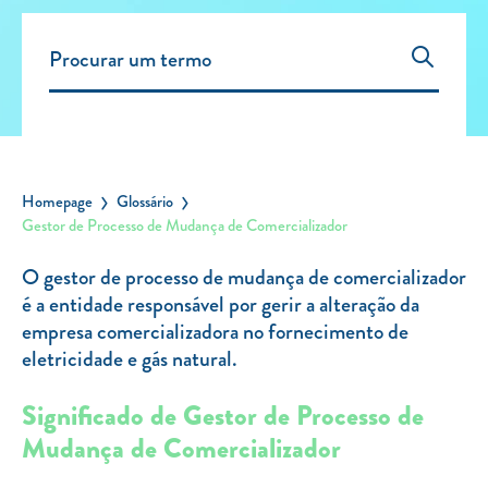
Carregar Fora de Casa
Empresas
Rede de lojas
Leituras
Sobre nós
Homepage
Glossário
Gestor de Processo de Mudança de Comercializador
Contactos
FAQ
O gestor de processo de mudança de comercializador
Blog
é a entidade responsável por gerir a alteração da
empresa comercializadora no fornecimento de
Mais informações
eletricidade e gás natural.
SERVIÇOS
Significado de Gestor de Processo de
ROTULAGEM
Mudança de Comercializador
JUNTE-SE A NÓS