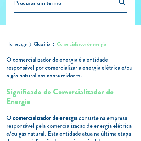
Carregar Fora de Casa
Empresas
Rede de lojas
Leituras
Homepage
Glossário
Comercializador de energia
Sobre nós
O comercializador de energia é a entidade
responsável por comercializar a energia elétrica e/ou
Contactos
o gás natural aos consumidores.
FAQ
Blog
Significado de Comercializador de
Mais informações
Energia
SERVIÇOS
O
comercializador de energia
consiste na empresa
responsável pela comercialização de energia elétrica
ROTULAGEM
e/ou gás natural. Esta entidade atua na última etapa
JUNTE-SE A NÓS