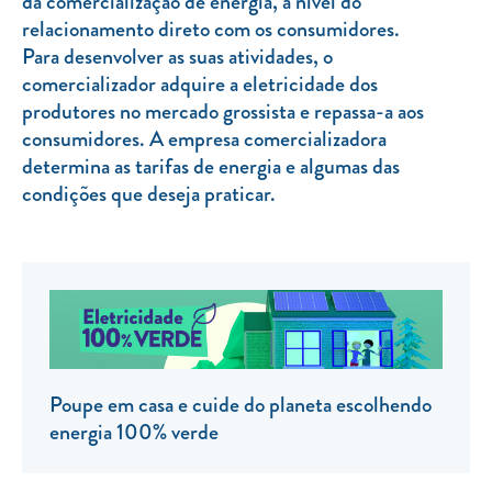
da comercialização de energia, a nível do
relacionamento direto com os consumidores.
TARIFA SOCIAL
Para desenvolver as suas atividades, o
APP MOBILE
comercializador adquire a eletricidade dos
produtores no mercado grossista e repassa-a aos
CONTADORES ELÉTRICOS
consumidores. A empresa comercializadora
FATURAS
determina as tarifas de energia e algumas das
condições que deseja praticar.
PRÉMIOS
EFICIÊNCIA ENERGÉTICA
FRAUDE E SEGURANÇA
Preços de referência
Documentos úteis
Poupe em casa e cuide do planeta escolhendo
Política de privacidade
energia 100% verde
Livro de reclamações