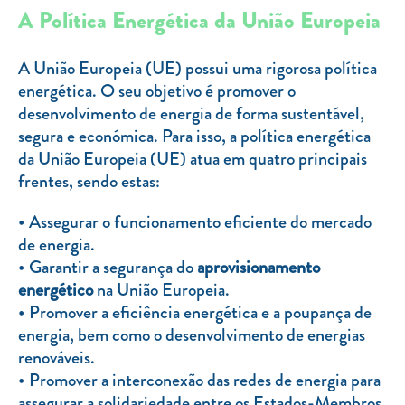
Clientes com necessidades especiais
A Política Energética da União Europeia
Clientes prioritários
A União Europeia (UE) possui uma rigorosa política
Resolução alternativa de litígios
energética. O seu objetivo é promover o
desenvolvimento de energia de forma sustentável,
segura e económica. Para isso, a política energética
da União Europeia (UE) atua em quatro principais
frentes, sendo estas:
Assegurar o funcionamento eficiente do mercado
de energia.
Garantir a segurança do
aprovisionamento
energético
na União Europeia.
Promover a eficiência energética e a poupança de
energia, bem como o desenvolvimento de energias
renováveis.
Promover a interconexão das redes de energia para
assegurar a solidariedade entre os Estados-Membros.