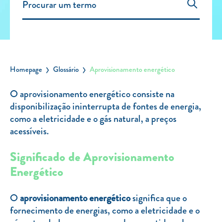
Carregar Fora de Casa
Empresas
Rede de lojas
Leituras
Homepage
Glossário
Aprovisionamento energético
Sobre nós
O aprovisionamento energético consiste na
disponibilização ininterrupta de fontes de energia,
Contactos
como a eletricidade e o gás natural, a preços
FAQ
acessíveis.
Blog
Significado de Aprovisionamento
Mais informações
Energético
SERVIÇOS
O
aprovisionamento energético
significa que o
ROTULAGEM
fornecimento de energias, como a eletricidade e o
JUNTE-SE A NÓS