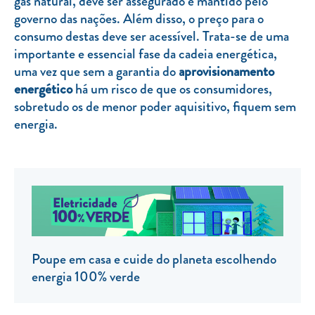
gás natural, deve ser assegurado e mantido pelo
governo das nações. Além disso, o preço para o
TARIFA SOCIAL
consumo destas deve ser acessível. Trata-se de uma
APP MOBILE
importante e essencial fase da cadeia energética,
uma vez que sem a garantia do
aprovisionamento
CONTADORES ELÉTRICOS
energético
há um risco de que os consumidores,
FATURAS
sobretudo os de menor poder aquisitivo, fiquem sem
energia.
PRÉMIOS
EFICIÊNCIA ENERGÉTICA
FRAUDE E SEGURANÇA
Preços de referência
Documentos úteis
Poupe em casa e cuide do planeta escolhendo
Política de privacidade
energia 100% verde
Livro de reclamações