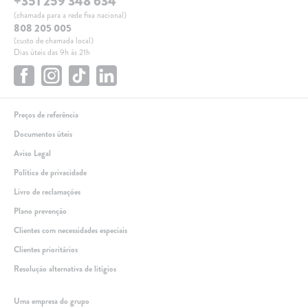
+351 259 348 634
(chamada para a rede fixa nacional)
808 205 005
(custo de chamada local)
Dias úteis das 9h às 21h
Preços de referência
Documentos úteis
Aviso Legal
Política de privacidade
Livro de reclamações
Plano prevenção
Clientes com necessidades especiais
Clientes prioritários
Resolução alternativa de litígios
Linha de apoio
Uma empresa do grupo