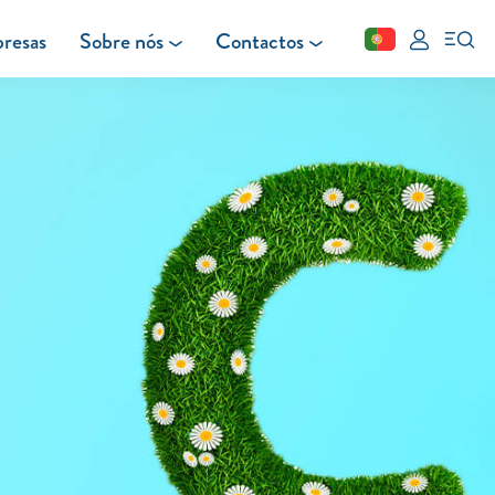
resas
Sobre nós
Contactos
Fechar
FAQ
Leituras
Blog