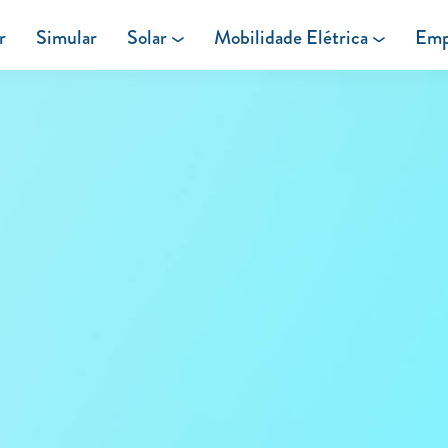
r
Simular
Solar
Mobilidade Elétrica
Emp
Área de cliente
Painéis Solares
Carregar em Casa
Excedentes de Produção
Carregar Fora de Casa
Energia verde