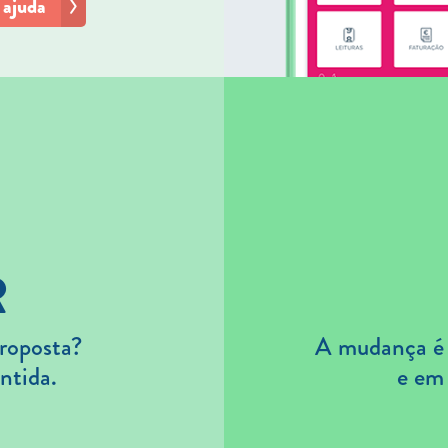
 ajuda
R
roposta?
A mudança é s
ntida.
e em