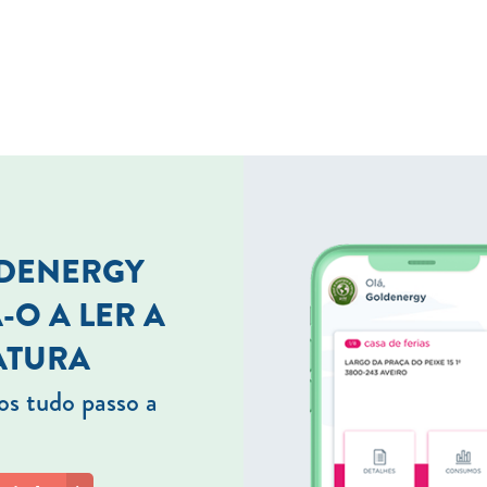
LDENERGY
-O A LER A
ATURA
s tudo passo a