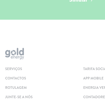
Aderir
Simular
Solar
Painéis Solares
SERVIÇOS
TARIFA SOCI
Excedentes de Produção
CONTACTOS
APP MOBILE
Energia verde
Mobilidade Elétrica
ROTULAGEM
ENERGIA VE
Carregar em Casa
JUNTE-SE A NÓS
CONTADORES
Carregar Fora de Casa