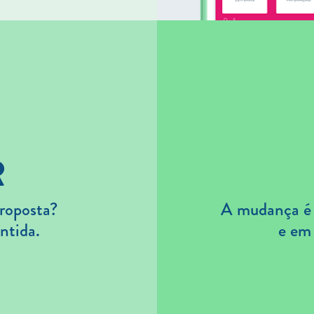
R
roposta?
A mudança é s
ntida.
e em