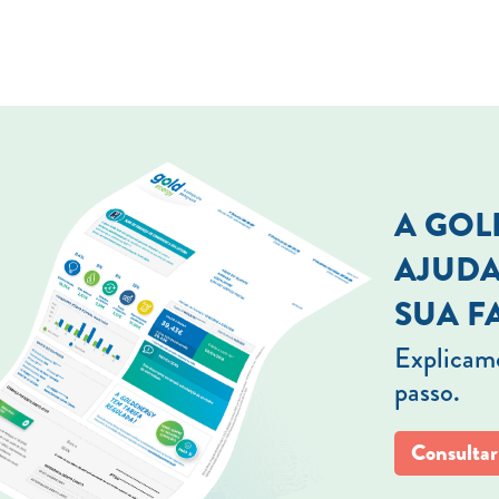
A GO
AJUDA
SUA F
Explicamo
passo.
Consultar