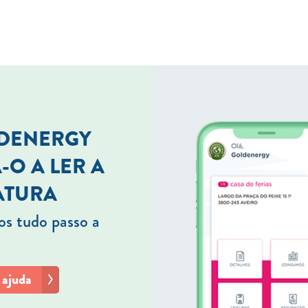
LDENERGY
-O A LER A
ATURA
s tudo passo a
 ajuda