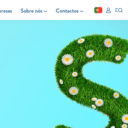
resas
Sobre nós
Contactos
Fechar
FAQ
Leituras
Blog