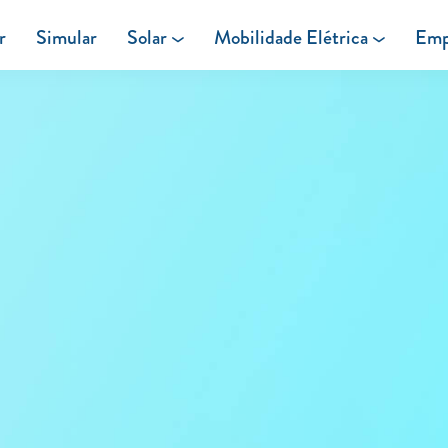
r
Simular
Solar
Mobilidade Elétrica
Emp
Área de cliente
Painéis Solares
Carregar em Casa
Excedentes de Produção
Carregar Fora de Casa
Energia verde