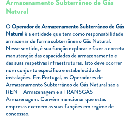
Armazenamento Subterrâneo de Gás
TARIFA SOCIAL
Natural
APP MOBILE
O
Operador de Armazenamento Subterrâneo de Gás
CONTADORES ELÉTRICOS
Natural
é a entidade que tem como responsabilidade
armazenar de forma subterrânea o Gás Natural.
FATURAS
Nesse sentido, é sua função explorar e fazer a correta
PRÉMIOS
manutenção das capacidades de armazenamento e
das suas respetivas infraestruturas. Isto deve ocorrer
EFICIÊNCIA ENERGÉTICA
num conjunto específico e estabelecido de
FRAUDE E SEGURANÇA
instalações. Em Portugal, os Operadores de
Armazenamento Subterrâneo de Gás Natural são a
Preços de referência
REN – Armazenagem e a TRANSGÁS –
Armazenagem. Convém mencionar que estas
Documentos úteis
empresas exercem as suas funções em regime de
Política de privacidade
concessão.
Livro de reclamações