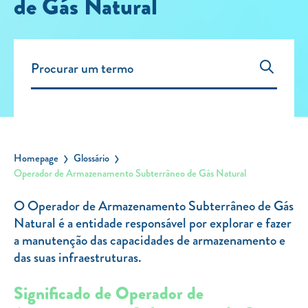
de Gás Natural
Carregar Fora de Casa
Empresas
Rede de lojas
Leituras
Sobre nós
Contactos
Homepage
Glossário
FAQ
Operador de Armazenamento Subterrâneo de Gás Natural
Blog
O Operador de Armazenamento Subterrâneo de Gás
Mais informações
Natural é a entidade responsável por explorar e fazer
a manutenção das capacidades de armazenamento e
SERVIÇOS
das suas infraestruturas.
ROTULAGEM
Significado de Operador de
JUNTE-SE A NÓS