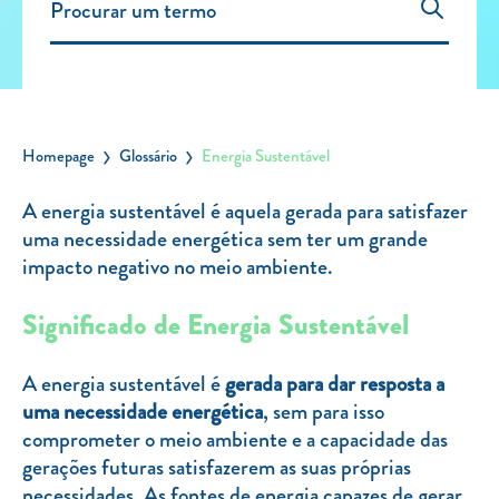
Carregar Fora de Casa
Empresas
Rede de lojas
Leituras
Homepage
Glossário
Energia Sustentável
Sobre nós
A energia sustentável é aquela gerada para satisfazer
uma necessidade energética sem ter um grande
Contactos
impacto negativo no meio ambiente.
FAQ
Blog
Significado de Energia Sustentável
Mais informações
A energia sustentável é
gerada para dar resposta a
SERVIÇOS
uma necessidade energética
, sem para isso
comprometer o meio ambiente e a capacidade das
ROTULAGEM
gerações futuras satisfazerem as suas próprias
JUNTE-SE A NÓS
necessidades. As fontes de energia capazes de gerar