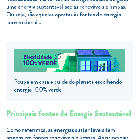
uma energia sustentável são as renováveis e limpas.
TARIFA SOCIAL
Ou seja, são aquelas opostas às fontes de energia
APP MOBILE
convencionais.
CONTADORES ELÉTRICOS
FATURAS
PRÉMIOS
EFICIÊNCIA ENERGÉTICA
FRAUDE E SEGURANÇA
Poupe em casa e cuide do planeta escolhendo
energia 100% verde
Preços de referência
Documentos úteis
Principais fontes de Energia Sustentável
Política de privacidade
Como referimos, as energias sustentáveis têm
Livro de reclamações
origem em fontes renováveis e limpas. As principais