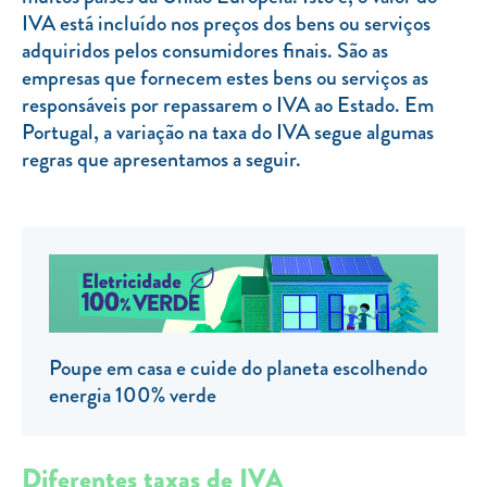
IVA está incluído nos preços dos bens ou serviços
TARIFA SOCIAL
adquiridos pelos consumidores finais. São as
APP MOBILE
empresas que fornecem estes bens ou serviços as
responsáveis por repassarem o IVA ao Estado. Em
CONTADORES ELÉTRICOS
Portugal, a variação na taxa do IVA segue algumas
regras que apresentamos a seguir.
FATURAS
PRÉMIOS
EFICIÊNCIA ENERGÉTICA
FRAUDE E SEGURANÇA
Preços de referência
Poupe em casa e cuide do planeta escolhendo
Documentos úteis
energia 100% verde
Política de privacidade
Livro de reclamações
Diferentes taxas de IVA