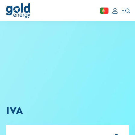
Fechar
Área de cliente
Aderir
Simular
Solar
Painéis Solares
Excedentes de Produção
IVA
Energia verde
Mobilidade Elétrica
Carregar em Casa