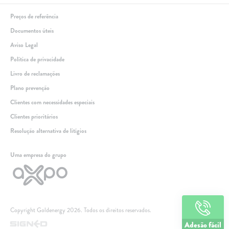
Preços de referência
Documentos úteis
Aviso Legal
Política de privacidade
Livro de reclamações
Plano prevenção
Clientes com necessidades especiais
Clientes prioritários
Resolução alternativa de litígios
Linha de apoio
Uma empresa do grupo
+351 259 348 634
(chamada para a rede fixa nacional)
808 205 005
(custo de chamada local)
Dias úteis das 9h às 21h
Copyright Goldenergy 2026. Todos os direitos reservados.
Adesão fácil