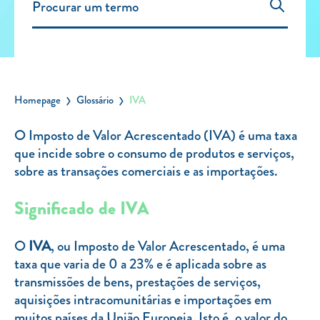
Carregar Fora de Casa
Empresas
Rede de lojas
Leituras
Homepage
Glossário
IVA
Sobre nós
O Imposto de Valor Acrescentado (IVA) é uma taxa
que incide sobre o consumo de produtos e serviços,
Contactos
sobre as transações comerciais e as importações.
FAQ
Blog
Significado de IVA
Mais informações
O
IVA
, ou Imposto de Valor Acrescentado, é uma
SERVIÇOS
taxa que varia de 0 a 23% e é aplicada sobre as
transmissões de bens, prestações de serviços,
ROTULAGEM
aquisições intracomunitárias e importações em
JUNTE-SE A NÓS
muitos países da União Europeia. Isto é, o valor do