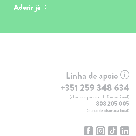
Aderir já
Linha de apoio
+351 259 348 634
(chamada para a rede fixa nacional)
808 205 005
(custo de chamada local)