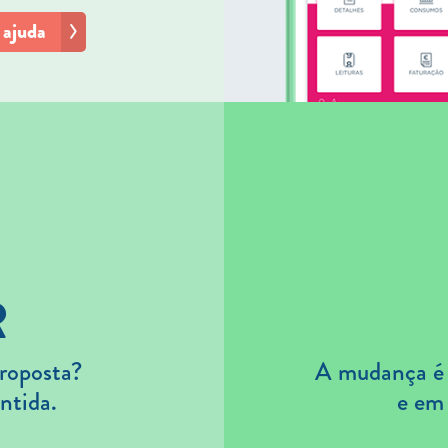
 ajuda
R
roposta?
A mudança é s
ntida.
e em