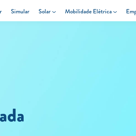
r
Simular
Solar
Mobilidade Elétrica
Emp
Área de cliente
Painéis Solares
Carregar em Casa
Excedentes de Produção
Carregar Fora de Casa
Energia verde
lada