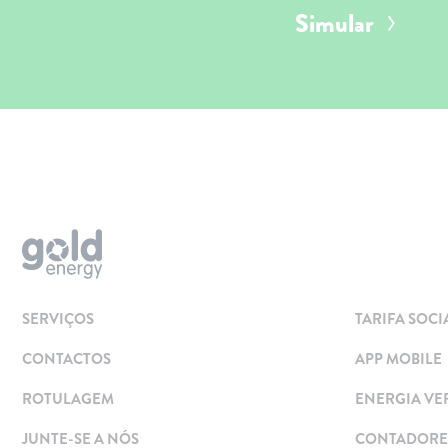
Simular
Aderir
Simular
Solar
Painéis Solares
SERVIÇOS
TARIFA SOCI
Excedentes de Produção
CONTACTOS
APP MOBILE
Energia verde
Mobilidade Elétrica
ROTULAGEM
ENERGIA VE
Carregar em Casa
JUNTE-SE A NÓS
CONTADORES