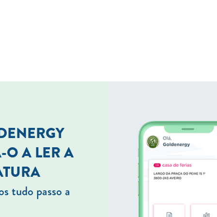
LDENERGY
-O A LER A
ATURA
s tudo passo a