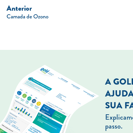
Anterior
Camada de Ozono
A GO
AJUDA
SUA F
Explicamo
passo.