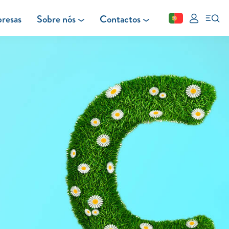
resas
Sobre nós
Contactos
Fechar
FAQ
Leituras
Blog