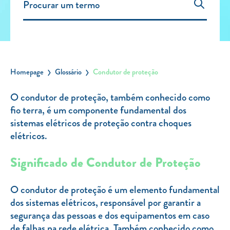
Carregar Fora de Casa
Empresas
Rede de lojas
Leituras
Homepage
Glossário
Condutor de proteção
Sobre nós
O condutor de proteção, também conhecido como
fio terra, é um componente fundamental dos
Contactos
sistemas elétricos de proteção contra choques
FAQ
elétricos.
Blog
Significado de Condutor de Proteção
Mais informações
SERVIÇOS
O condutor de proteção é um elemento fundamental
dos sistemas elétricos, responsável por garantir a
ROTULAGEM
segurança das pessoas e dos equipamentos em caso
JUNTE-SE A NÓS
de falhas na rede elétrica. Também conhecido como