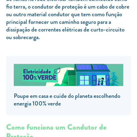
fio terra, o condutor de proteção é um cabo de cobre
TARIFA SOCIAL
ou outro material condutor que tem como função
APP MOBILE
principal fornecer um caminho seguro para a
dissipação de correntes elétricas de curto-circuito
CONTADORES ELÉTRICOS
ou sobrecarga.
FATURAS
PRÉMIOS
EFICIÊNCIA ENERGÉTICA
FRAUDE E SEGURANÇA
Preços de referência
Poupe em casa e cuide do planeta escolhendo
energia 100% verde
Documentos úteis
Política de privacidade
Como funciona um Condutor de
Livro de reclamações
Proteção