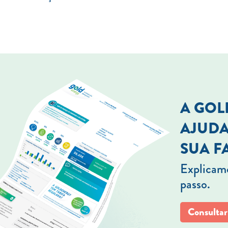
A GO
AJUDA
SUA F
Explicamo
passo.
Consultar