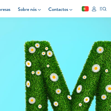
resas
Sobre nós
Contactos
Fechar
FAQ
Leituras
Blog