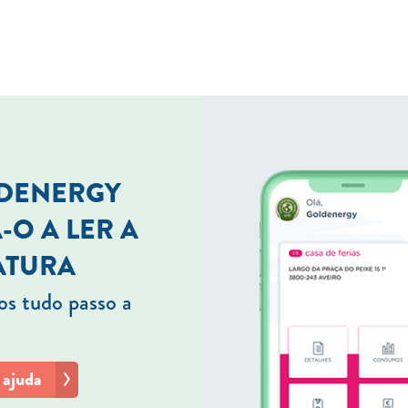
LDENERGY
-O A LER A
ATURA
s tudo passo a
 ajuda