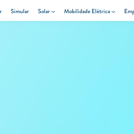
r
Simular
Solar
Mobilidade Elétrica
Emp
Área de cliente
Painéis Solares
Carregar em Casa
Excedentes de Produção
Carregar Fora de Casa
Energia verde