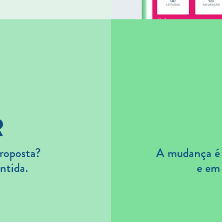
R
roposta?
A mudança é s
ntida.
e em