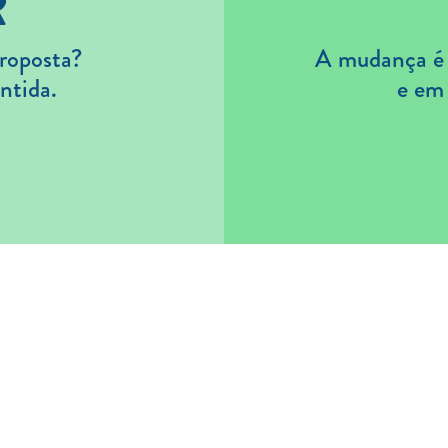
R
roposta?
A mudança é s
ntida.
e em