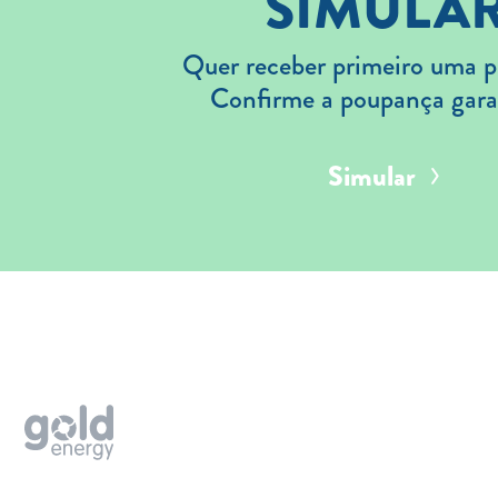
SIMULA
Quer receber primeiro uma p
Confirme a poupança gara
Simular
Aderir
Simular
Solar
Painéis Solares