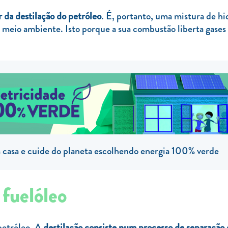
r da destilação do petróleo
. É, portanto, uma mistura de h
 o meio ambiente. Isto porque a sua combustão liberta gase
casa e cuide do planeta escolhendo energia 100% verde
fuelóleo
petróleo. A
destilação consiste num processo de separação 