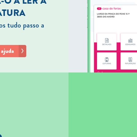
-O A LER A
ATURA
s tudo passo a
 ajuda