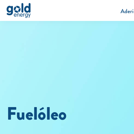
Aderi
Fuelóleo