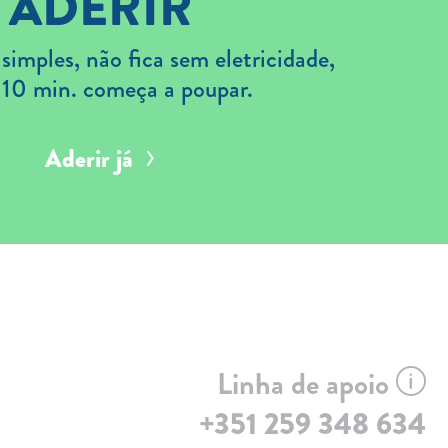
ADERIR
imples, não fica sem eletricidade,
 10 min. começa a poupar.
Aderir já
Linha de apoio
+351 259 348 634