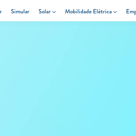
r
Simular
Solar
Mobilidade Elétrica
Emp
Área de cliente
Painéis Solares
Carregar em Casa
Excedentes de Produção
Carregar Fora de Casa
Energia verde