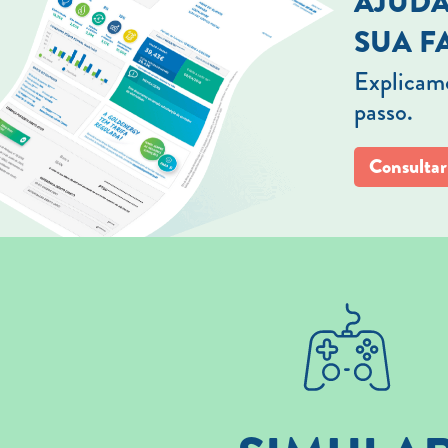
AJUDA
SUA F
Explicamo
passo.
Consultar