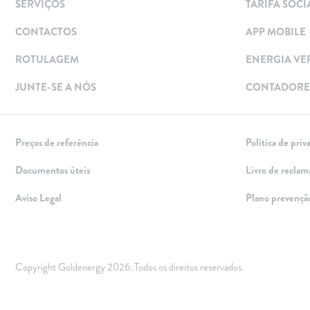
SERVIÇOS
TARIFA SOCI
Excedentes de Produção
CONTACTOS
APP MOBILE
Energia verde
Mobilidade Elétrica
ROTULAGEM
ENERGIA VE
Carregar em Casa
JUNTE-SE A NÓS
CONTADORES
Carregar Fora de Casa
Empresas
Preços de referência
Política de priv
Rede de lojas
Documentos úteis
Livro de reclam
Leituras
Aviso Legal
Plano prevençã
Sobre nós
Contactos
FAQ
Copyright Goldenergy 2026. Todos os direitos reservados.
Blog