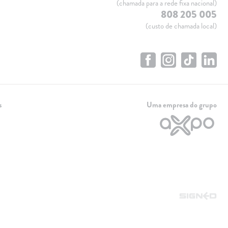
(chamada para a rede fixa nacional)
808 205 005
(custo de chamada local)
s
Uma empresa do grupo
Linha de apoio
+351 259 348 634
(chamada para a rede fixa nacional)
808 205 005