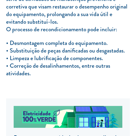
corretiva que visam restaurar o desempenho original
TARIFA SOCIAL
do equipamento, prolongando a sua vida útil e
APP MOBILE
evitando substituí-los.
O processo de recondicionamento pode incluir:
CONTADORES ELÉTRICOS
Desmontagem completa do equipamento.
FATURAS
Substituição de peças danificadas ou desgastadas.
PRÉMIOS
Limpeza e lubrificação de componentes.
Correção de desalinhamentos, entre outras
EFICIÊNCIA ENERGÉTICA
atividades.
FRAUDE E SEGURANÇA
Preços de referência
Documentos úteis
Política de privacidade
Livro de reclamações