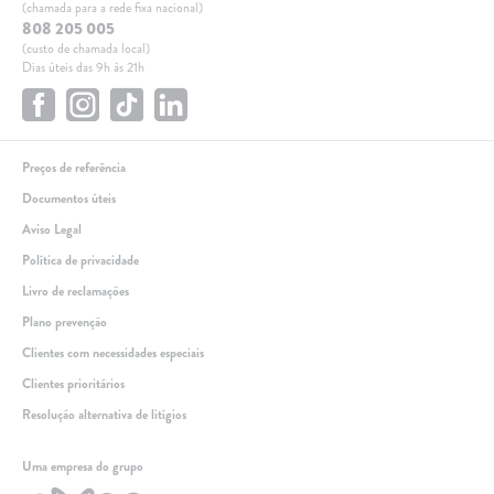
(chamada para a rede fixa nacional)
808 205 005
(custo de chamada local)
Dias úteis das 9h às 21h
Preços de referência
Documentos úteis
Aviso Legal
Política de privacidade
Livro de reclamações
Plano prevenção
Clientes com necessidades especiais
Clientes prioritários
Resolução alternativa de litígios
Linha de apoio
Uma empresa do grupo
+351 259 348 634