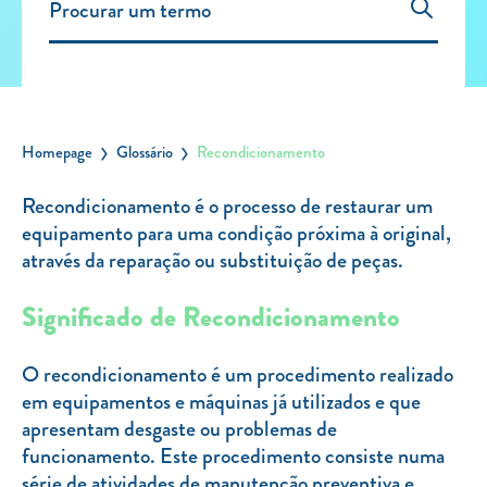
Carregar Fora de Casa
Empresas
Rede de lojas
Leituras
Homepage
Glossário
Recondicionamento
Sobre nós
Recondicionamento é o processo de restaurar um
equipamento para uma condição próxima à original,
Contactos
através da reparação ou substituição de peças.
FAQ
Blog
Significado de Recondicionamento
Mais informações
O recondicionamento é um procedimento realizado
SERVIÇOS
em equipamentos e máquinas já utilizados e que
apresentam desgaste ou problemas de
ROTULAGEM
funcionamento. Este procedimento consiste numa
JUNTE-SE A NÓS
série de atividades de manutenção preventiva e