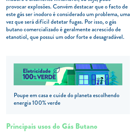
provocar explosões. Convém destacar que o facto de
TARIFA SOCIAL
este gás ser inodoro é considerado um problema, uma
APP MOBILE
vez que será difícil detetar fugas. Por isso, o gás
butano comercializado é geralmente acrescido de
CONTADORES ELÉTRICOS
etanotiol, que possui um odor forte e desagradável.
FATURAS
PRÉMIOS
EFICIÊNCIA ENERGÉTICA
FRAUDE E SEGURANÇA
Preços de referência
Poupe em casa e cuide do planeta escolhendo
energia 100% verde
Documentos úteis
Política de privacidade
Principais usos do Gás Butano
Livro de reclamações