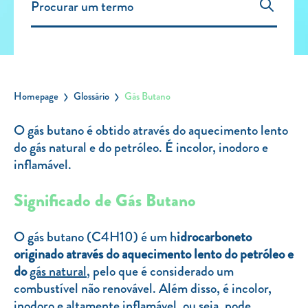
Carregar Fora de Casa
Empresas
Rede de lojas
Leituras
Homepage
Glossário
Gás Butano
Sobre nós
O gás butano é obtido através do aquecimento lento
do gás natural e do petróleo. É incolor, inodoro e
Contactos
inflamável.
FAQ
Blog
Significado de Gás Butano
Mais informações
O gás butano (C4H10) é um h
idrocarboneto
SERVIÇOS
originado através do aquecimento lento do petróleo e
do
gás natural
, pelo que é considerado um
ROTULAGEM
combustível não renovável. Além disso, é incolor,
JUNTE-SE A NÓS
inodoro e altamente inflamável, ou seja, pode