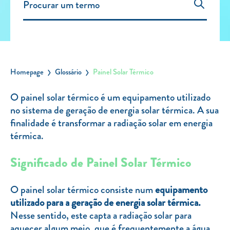
Carregar Fora de Casa
Empresas
Rede de lojas
Leituras
Homepage
Glossário
Painel Solar Térmico
Sobre nós
O painel solar térmico é um equipamento utilizado
no sistema de geração de energia solar térmica. A sua
Contactos
finalidade é transformar a radiação solar em energia
FAQ
térmica.
Blog
Significado de Painel Solar Térmico
Mais informações
SERVIÇOS
O painel solar térmico consiste num
equipamento
utilizado para a geração de energia solar térmica.
ROTULAGEM
Nesse sentido, este capta a radiação solar para
JUNTE-SE A NÓS
aquecer algum meio, que é frequentemente a água.