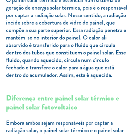
O painel solar térmico é essencial num sistema de
Clientes com necessidades especiais
geração de energia solar térmica, pois é o responsável
Clientes prioritários
por captar a radiação solar. Nesse sentido, a radiação
incide sobre a cobertura de vidro do painel, que
Resolução alternativa de litígios
compõe a sua parte superior. Essa radiação penetra e
mantém-se no interior do painel. O calor ali
absorvido é transferido para o fluido que circula
dentro dos tubos que constituem o painel solar. Esse
fluido, quando aquecido, circula num círculo
fechado e transfere o calor para a água que está
dentro do acumulador. Assim, esta é aquecida.
Diferença entre painel solar térmico e
painel solar fotovoltaico
Embora ambos sejam responsáveis por captar a
radiação solar, o painel solar térmico e o painel solar