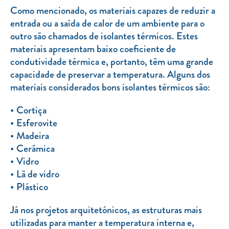
Clientes com necessidades especiais
Como mencionado, os materiais capazes de reduzir a
entrada ou a saída de calor de um ambiente para o
Clientes prioritários
outro são chamados de isolantes térmicos. Estes
Resolução alternativa de litígios
materiais apresentam baixo coeficiente de
condutividade térmica e, portanto, têm uma grande
capacidade de preservar a temperatura. Alguns dos
materiais considerados bons isolantes térmicos são:
Cortiça
Esferovite
Madeira
Cerâmica
Vidro
Lã de vidro
Plástico
Já nos projetos arquitetónicos, as estruturas mais
utilizadas para manter a temperatura interna e,