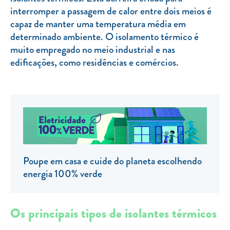
interromper a passagem de calor entre dois meios é
TARIFA SOCIAL
capaz de manter uma temperatura média em
APP MOBILE
determinado ambiente. O isolamento térmico é
muito empregado no meio industrial e nas
CONTADORES ELÉTRICOS
edificações, como residências e comércios.
FATURAS
PRÉMIOS
EFICIÊNCIA ENERGÉTICA
FRAUDE E SEGURANÇA
Preços de referência
Poupe em casa e cuide do planeta escolhendo
energia 100% verde
Documentos úteis
Política de privacidade
Os principais tipos de isolantes térmicos
Livro de reclamações