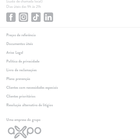
(custo de chamada local)
Dias úteis das 9h às 21h
Preços de referência
Documentos úteis
Aviso Legal
Política de privacidade
Livro de reclamações
Plano prevenção
Clientes com necessidades especiais
Clientes prioritários
Resolução alternativa de litígios
Linha de apoio
Uma empresa do grupo
+351 259 348 634
(chamada para a rede fixa nacional)
808 205 005