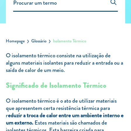
Carregar Fora de Casa
Empresas
Rede de lojas
Leituras
Homepage
Glossário
Isolamento Térmico
Sobre nós
O isolamento térmico consiste na utilização de
alguns materiais isolantes para reduzir a entrada ou a
Contactos
saída de calor de um meio.
FAQ
Blog
Significado de Isolamento Térmico
Mais informações
O isolamento térmico é o ato de utilizar materiais
SERVIÇOS
que apresentem certa resistência térmica para
r
eduzir a troca de calor entre um ambiente interno e
ROTULAGEM
um externo.
Estes materiais são chamados de
JUNTE-SE A NÓS
isolantes térmicos. Esta barreira criada para