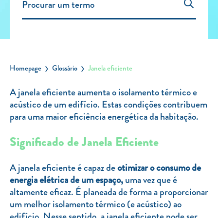
Carregar Fora de Casa
Empresas
Rede de lojas
Leituras
Homepage
Glossário
Janela eficiente
Sobre nós
A janela eficiente aumenta o isolamento térmico e
acústico de um edifício. Estas condições contribuem
Contactos
para uma maior eficiência energética da habitação.
FAQ
Blog
Significado de Janela Eficiente
Mais informações
A janela eficiente é capaz de
otimizar o consumo de
SERVIÇOS
energia elétrica de um espaço,
uma vez que é
altamente eficaz. É planeada de forma a proporcionar
ROTULAGEM
um melhor isolamento térmico (e acústico) ao
JUNTE-SE A NÓS
edifício. Nesse sentido, a janela eficiente pode ser