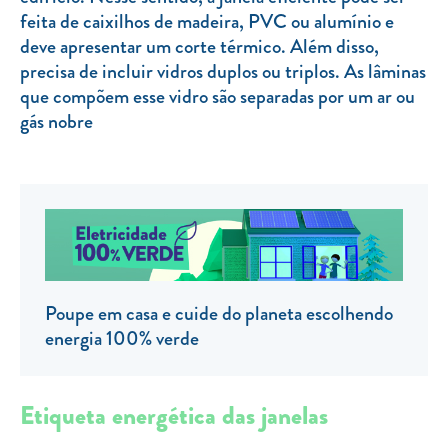
feita de caixilhos de madeira, PVC ou alumínio e
TARIFA SOCIAL
deve apresentar um corte térmico. Além disso,
APP MOBILE
precisa de incluir vidros duplos ou triplos. As lâminas
que compõem esse vidro são separadas por um ar ou
CONTADORES ELÉTRICOS
gás nobre
FATURAS
PRÉMIOS
EFICIÊNCIA ENERGÉTICA
FRAUDE E SEGURANÇA
Preços de referência
Poupe em casa e cuide do planeta escolhendo
energia 100% verde
Documentos úteis
Política de privacidade
Etiqueta energética das janelas
Livro de reclamações