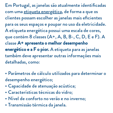
Clientes com necessidades especiais
Em Portugal, as janelas são atualmente identificadas
com uma
etiqueta energética
, de forma a que os
Clientes prioritários
clientes possam escolher as janelas mais eficientes
Resolução alternativa de litígios
para os seus espaços e poupar no uso da eletricidade.
A etiqueta energética possui uma escala de cores,
que contém 8 classes (A+, A, B, B-, C, D, E e F). A
classe
A+ apresenta o melhor desempenho
energético e a F o pior.
A etiqueta para as janelas
também deve apresentar outras informações mais
detalhadas, como:
Parâmetros de cálculo utilizados para determinar o
desempenho energético;
Capacidade de atenuação acústica;
Características técnicas do vidro;
Nível de conforto no verão e no inverno;
Transmissão térmica da janela.