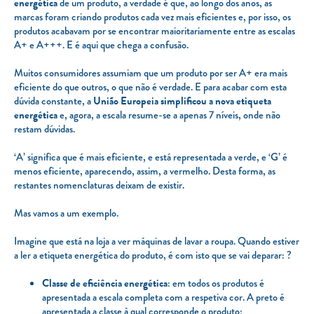
energética
de um produto, a verdade é que, ao longo dos anos, as
marcas foram criando produtos cada vez mais eficientes e, por isso, os
produtos acabavam por se encontrar maioritariamente entre as escalas
A+ e A+++. E é aqui que chega a confusão.
Muitos consumidores assumiam que um produto por ser A+ era mais
eficiente do que outros, o que não é verdade. E para acabar com esta
dúvida constante, a
União Europeia simplificou a nova etiqueta
energética
e, agora, a escala resume-se a apenas 7 níveis, onde não
restam dúvidas.
‘A’ significa que é mais eficiente, e está representada a verde, e ‘G’ é
menos eficiente, aparecendo, assim, a vermelho. Desta forma, as
restantes nomenclaturas deixam de existir.
Mas vamos a um exemplo.
Imagine que está na loja a ver máquinas de lavar a roupa. Quando estiver
a ler a etiqueta energética do produto, é com isto que se vai deparar: ?
Classe de eficiência energética
: em todos os produtos é
apresentada a escala completa com a respetiva cor. A preto é
apresentada a classe à qual corresponde o produto;