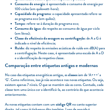
Consumo de energia
: é apresentado o consumo de energia por
100 ciclos (em quilowatt-hora);
Capacidade do programa
: a capacidade apresentada refere-se
ao programa eco (em quilos);
Tempo
: refere-se à duração do programa eco;
Consumo de água
: diz respeito ao consumo de água por ciclo
(em litros);
Classe de eficiência da secagem ou centrifugação:
de A a G é
indicado o nível de eficiência;
Ruído
: diz respeito às emissões acústicas de ruído em dB(A) para
a centrifugação. Neste caso, é apresentada uma escala de A a D
e a identificação da respetiva classe.
Comparação entre etiquetas antigas e modernas
No caso das etiquetas energéticas antigas, as
classes
iam de ‘A+++’ a
‘G’. Como referimos, isso já não acontece nas novas etiquetas. Ou seja,
existem apenas 7 níveis. O que se mantém são as cores. Contudo, cada
classe tem uma única cor a identificá-la, ao contrário do que acontecia
anteriormente.
As novas etiquetas contam com um
código QR
no canto superior
direito, tal como já tínhamos dito também. Logo de seguida é