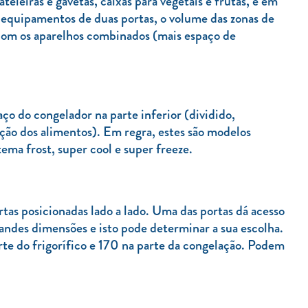
teleiras e gavetas, caixas para vegetais e frutas, e em
s equipamentos de duas portas, o volume das zonas de
com os aparelhos combinados (mais espaço de
o do congelador na parte inferior (dividido,
ação dos alimentos). Em regra, estes são modelos
ema frost, super cool e super freeze.
tas posicionadas lado a lado. Uma das portas dá acesso
randes dimensões e isto pode determinar a sua escolha.
rte do frigorífico e 170 na parte da congelação. Podem