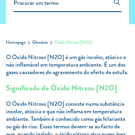
Carregar Fora de Casa
Empresas
Rede de lojas
Leituras
Homepage
Glossário
Óxido Nitroso [N20]
Sobre nós
O Óxido Nitroso [N2O] é um gás incolor, atóxico e
não inflamável em temperatura ambiente. É um dos
Contactos
gases causadores do agravamento do efeito de estufa.
FAQ
Blog
Significado de Óxido Nitroso [N2O]
Mais informações
O Óxido Nitroso [N2O] consiste numa substância
SERVIÇOS
incolor, atóxica e que não inflama em temperatura
ambiente. Também é conhecido como gás hilariante
ROTULAGEM
ou gás do riso. Esses termos devem-se ao facto de
JUNTE-SE A NÓS
que, quando inalado, o óxido nitroso atua numa área