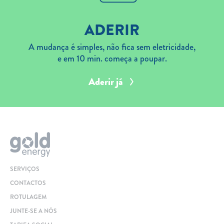
ADERIR
A mudança é simples, não fica sem eletricidade,
e em 10 min. começa a poupar.
Aderir já
SERVIÇOS
CONTACTOS
ROTULAGEM
JUNTE-SE A NÓS