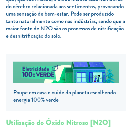
do cérebro relacionada aos sentimentos, provocando
TARIFA SOCIAL
uma sensação de bem-estar. Pode ser produzido
APP MOBILE
tanto naturalmente como nas indústrias, sendo que a
maior fonte de N2O são os processos de nitrificação
CONTADORES ELÉTRICOS
e desnitrificação do solo.
FATURAS
PRÉMIOS
EFICIÊNCIA ENERGÉTICA
FRAUDE E SEGURANÇA
Preços de referência
Poupe em casa e cuide do planeta escolhendo
energia 100% verde
Documentos úteis
Política de privacidade
Utilização do Óxido Nitroso [N2O]
Livro de reclamações