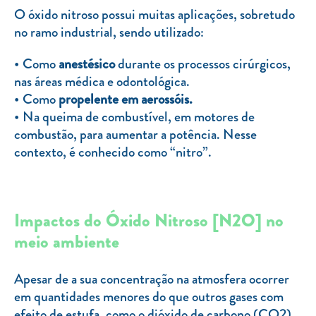
Clientes com necessidades especiais
O óxido nitroso possui muitas aplicações, sobretudo
no ramo industrial, sendo utilizado:
Clientes prioritários
Resolução alternativa de litígios
Como
anestésico
durante os processos cirúrgicos,
nas áreas médica e odontológica.
Como
propelente em aerossóis.
Na queima de combustível, em motores de
combustão, para aumentar a potência. Nesse
contexto, é conhecido como “nitro”.
Impactos do Óxido Nitroso [N2O] no
meio ambiente
Apesar de a sua concentração na atmosfera ocorrer
em quantidades menores do que outros gases com
efeito de estufa, como o dióxido de carbono (CO2),