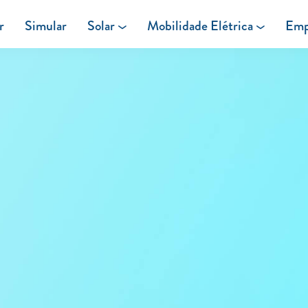
r
Simular
Solar
Mobilidade Elétrica
Emp
Área de cliente
Painéis Solares
Carregar em Casa
Excedentes de Produção
Carregar Fora de Casa
Energia verde