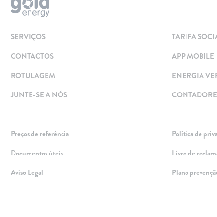
Solar
Painéis Solares
SERVIÇOS
TARIFA SOCI
Excedentes de Produção
CONTACTOS
APP MOBILE
Energia verde
Mobilidade Elétrica
ROTULAGEM
ENERGIA VE
Carregar em Casa
JUNTE-SE A NÓS
CONTADORES
Carregar Fora de Casa
Empresas
Preços de referência
Política de priv
Rede de lojas
Documentos úteis
Livro de reclam
Leituras
Aviso Legal
Plano prevençã
Sobre nós
Contactos