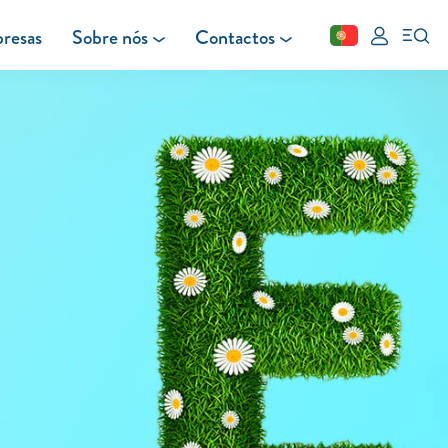
resas
Sobre nós
Contactos
Fechar
FAQ
Leituras
Blog