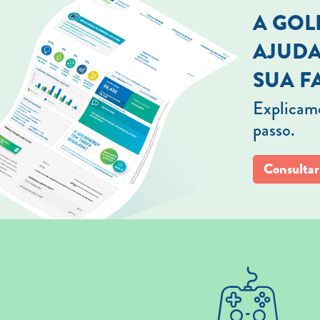
A GO
AJUDA
SUA F
Explicamo
passo.
Consultar