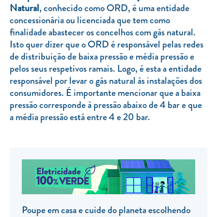
Natural
, conhecido como ORD, é uma entidade
TARIFA SOCIAL
concessionária ou licenciada que tem como
finalidade abastecer os concelhos com gás natural.
APP MOBILE
Isto quer dizer que o ORD é responsável pelas redes
CONTADORES ELÉTRICOS
de distribuição de baixa pressão e média pressão e
pelos seus respetivos ramais. Logo, é esta a entidade
FATURAS
responsável por levar o gás natural às instalações dos
PRÉMIOS
consumidores. É importante mencionar que a baixa
pressão corresponde à pressão abaixo de 4 bar e que
EFICIÊNCIA ENERGÉTICA
a média pressão está entre 4 e 20 bar.
FRAUDE E SEGURANÇA
Preços de referência
Documentos úteis
Política de privacidade
Livro de reclamações
Poupe em casa e cuide do planeta escolhendo