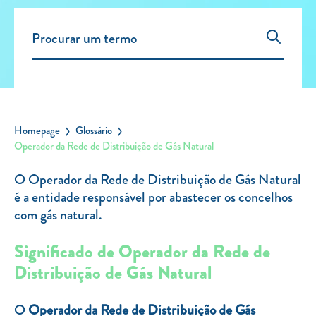
Carregar Fora de Casa
Empresas
Rede de lojas
Leituras
Sobre nós
Homepage
Glossário
Operador da Rede de Distribuição de Gás Natural
Contactos
FAQ
O Operador da Rede de Distribuição de Gás Natural
Blog
é a entidade responsável por abastecer os concelhos
com gás natural.
Mais informações
Significado de Operador da Rede de
SERVIÇOS
Distribuição de Gás Natural
ROTULAGEM
O
Operador da Rede de Distribuição de Gás
JUNTE-SE A NÓS