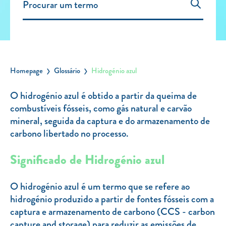
Carregar Fora de Casa
Empresas
Rede de lojas
Leituras
Homepage
Glossário
Hidrogénio azul
Sobre nós
O hidrogénio azul é obtido a partir da queima de
combustíveis fósseis, como gás natural e carvão
Contactos
mineral, seguida da captura e do armazenamento de
FAQ
carbono libertado no processo.
Blog
Significado de Hidrogénio azul
Mais informações
SERVIÇOS
O hidrogénio azul é um termo que se refere ao
hidrogénio produzido a partir de fontes fósseis com a
ROTULAGEM
captura e armazenamento de carbono (CCS - carbon
JUNTE-SE A NÓS
capture and storage) para reduzir as emissões de