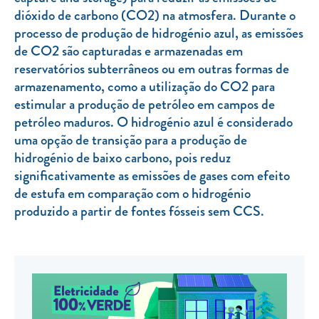
dióxido de carbono (CO2) na atmosfera. Durante o
TARIFA SOCIAL
processo de produção de hidrogénio azul, as emissões
APP MOBILE
de CO2 são capturadas e armazenadas em
reservatórios subterrâneos ou em outras formas de
CONTADORES ELÉTRICOS
armazenamento, como a utilização do CO2 para
estimular a produção de petróleo em campos de
FATURAS
petróleo maduros. O hidrogénio azul é considerado
PRÉMIOS
uma opção de transição para a produção de
hidrogénio de baixo carbono, pois reduz
EFICIÊNCIA ENERGÉTICA
significativamente as emissões de gases com efeito
FRAUDE E SEGURANÇA
de estufa em comparação com o hidrogénio
produzido a partir de fontes fósseis sem CCS.
Preços de referência
Documentos úteis
Política de privacidade
Livro de reclamações