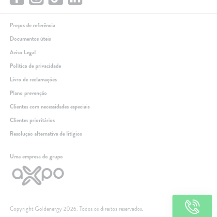
Preços de referência
Documentos úteis
Aviso Legal
Política de privacidade
Livro de reclamações
Plano prevenção
Clientes com necessidades especiais
Clientes prioritários
Resolução alternativa de litígios
Linha de apoio
Uma empresa do grupo
+351 259 348 634
(chamada para a rede fixa nacional)
808 205 005
(custo de chamada local)
Dias úteis das 9h às 21h
Copyright Goldenergy 2026. Todos os direitos reservados.