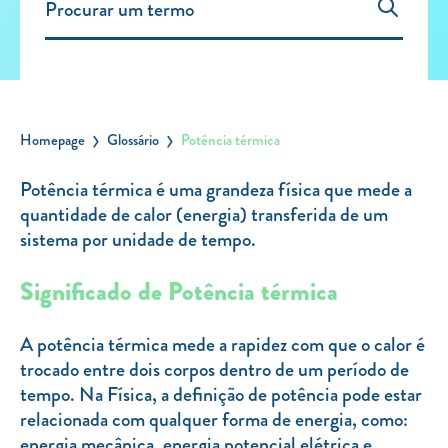
Carregar Fora de Casa
Empresas
Rede de lojas
Leituras
Homepage
Glossário
Potência térmica
Sobre nós
Potência térmica é uma grandeza física que mede a
quantidade de calor (energia) transferida de um
Contactos
sistema por unidade de tempo.
FAQ
Blog
Significado de Potência térmica
Mais informações
A potência térmica mede a rapidez com que o calor é
SERVIÇOS
trocado entre dois corpos dentro de um período de
tempo. Na Física, a definição de potência pode estar
ROTULAGEM
relacionada com qualquer forma de energia, como:
JUNTE-SE A NÓS
energia mecânica, energia potencial elétrica e