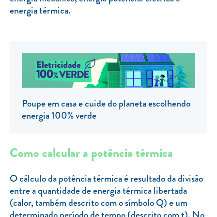
energia térmica.
TARIFA SOCIAL
APP MOBILE
CONTADORES ELÉTRICOS
FATURAS
PRÉMIOS
Poupe em casa e cuide do planeta escolhendo
EFICIÊNCIA ENERGÉTICA
energia 100% verde
FRAUDE E SEGURANÇA
Preços de referência
Como calcular a potência térmica
Documentos úteis
O cálculo da potência térmica é resultado da divisão
Política de privacidade
entre a quantidade de energia térmica libertada
(calor, também descrito com o símbolo Q) e um
Livro de reclamações
determinado período de tempo (descrito com t). No