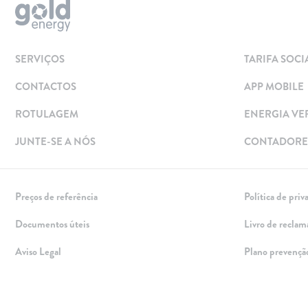
Solar
Painéis Solares
SERVIÇOS
TARIFA SOCI
Excedentes de Produção
CONTACTOS
APP MOBILE
Energia verde
Mobilidade Elétrica
ROTULAGEM
ENERGIA VE
Carregar em Casa
JUNTE-SE A NÓS
CONTADORES
Carregar Fora de Casa
Empresas
Preços de referência
Política de priv
Rede de lojas
Documentos úteis
Livro de reclam
Leituras
Aviso Legal
Plano prevençã
Sobre nós
Contactos