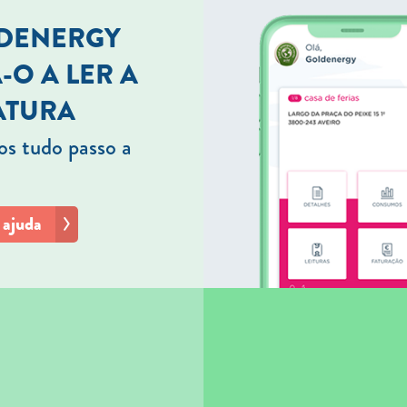
LDENERGY
-O A LER A
ATURA
s tudo passo a
 ajuda