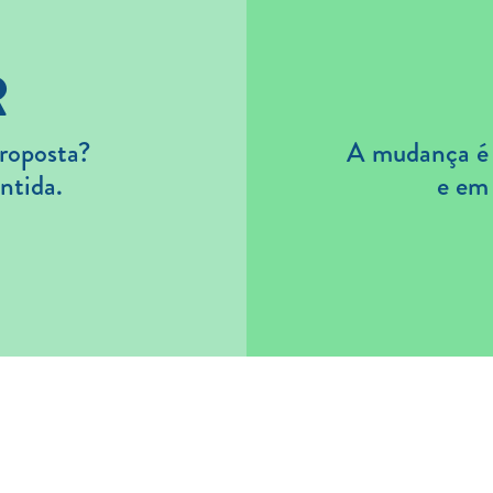
R
roposta?
A mudança é s
ntida.
e em