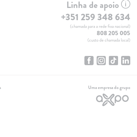
Linha de apoio
+351 259 348 634
(chamada para a rede fixa nacional)
808 205 005
(custo de chamada local)
s
Uma empresa do grupo
Linha de apoio
+351 259 348 634