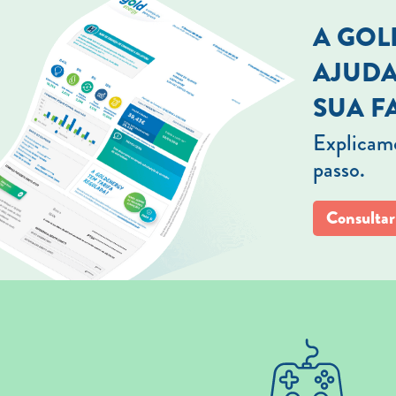
A GO
AJUDA
SUA F
Explicamo
passo.
Consultar