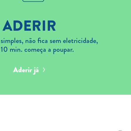
ADERIR
imples, não fica sem eletricidade,
 10 min. começa a poupar.
Aderir já