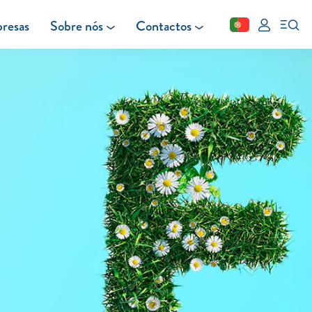
resas
Sobre nós
Contactos
Fechar
FAQ
Leituras
Blog