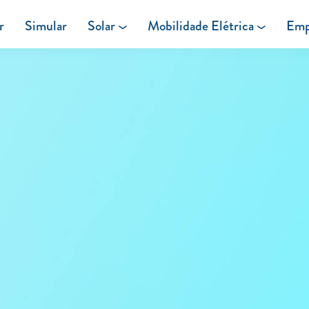
r
Simular
Solar
Mobilidade Elétrica
Emp
Área de cliente
Painéis Solares
Carregar em Casa
Excedentes de Produção
Carregar Fora de Casa
Energia verde