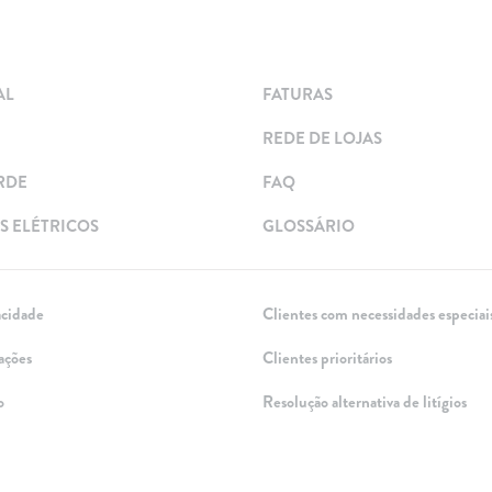
AL
FATURAS
REDE DE LOJAS
RDE
FAQ
 ELÉTRICOS
GLOSSÁRIO
acidade
Clientes com necessidades especiai
ações
Clientes prioritários
o
Resolução alternativa de litígios