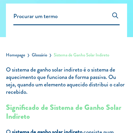
Carregar Fora de Casa
Empresas
Rede de lojas
Leituras
Sobre nós
Homepage
Glossário
Sistema de Ganho Solar Indireto
Contactos
O sistema de ganho solar indireto é o sistema de
FAQ
aquecimento que funciona de forma passiva. Ou
Blog
seja, quando um elemento aquecido distribui o calor
recebido.
Mais informações
Significado de Sistema de Ganho Solar
SERVIÇOS
Indireto
ROTULAGEM
JUNTE-SE A NÓS
O
sistema de ganho solar indireto
consiste num