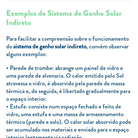
Clientes com necessidades especiais
Exemplos de Sistema de Ganho Solar
Clientes prioritários
Indireto
Resolução alternativa de litígios
Para facilitar a compreensão sobre o funcionamento
do
sistema de ganho solar indireto
, convém observar
alguns exemplos:
Parede de trombe: abrange um painel de vidro e
uma parede de alvenaria. O calor emitido pelo Sol
atravessa o vidro, é absorvido pela parede de massa
térmica e, de seguida, é libertado gradualmente para
o espaço interior.
Estufa: consiste num espaço fechado e feito de
vidro, uma estufa e uma massa de armazenamento
térmico (parede e solo). O calor solar absorvido pode
ser acumulado nos materiais e enviado para o espaço
interior lentamente via radiação.