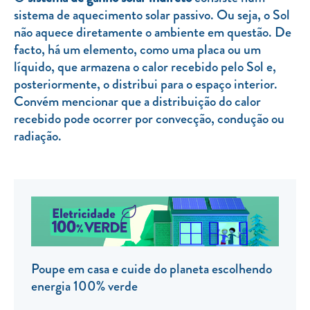
sistema de aquecimento solar passivo. Ou seja, o Sol
TARIFA SOCIAL
não aquece diretamente o ambiente em questão. De
APP MOBILE
facto, há um elemento, como uma placa ou um
líquido, que armazena o calor recebido pelo Sol e,
CONTADORES ELÉTRICOS
posteriormente, o distribui para o espaço interior.
Convém mencionar que a distribuição do calor
FATURAS
recebido pode ocorrer por convecção, condução ou
PRÉMIOS
radiação.
EFICIÊNCIA ENERGÉTICA
FRAUDE E SEGURANÇA
Preços de referência
Documentos úteis
Política de privacidade
Poupe em casa e cuide do planeta escolhendo
energia 100% verde
Livro de reclamações