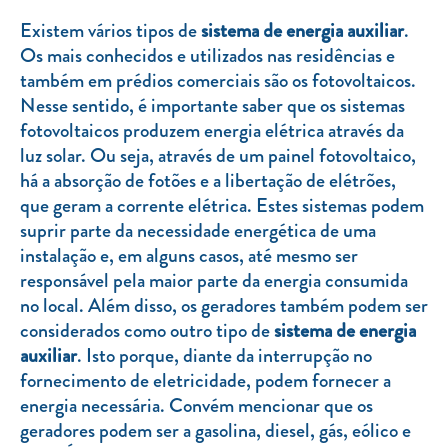
Clientes com necessidades especiais
Existem vários tipos de
sistema de energia auxiliar
.
Clientes prioritários
Os mais conhecidos e utilizados nas residências e
também em prédios comerciais são os fotovoltaicos.
Resolução alternativa de litígios
Nesse sentido, é importante saber que os sistemas
fotovoltaicos produzem energia elétrica através da
luz solar. Ou seja, através de um painel fotovoltaico,
há a absorção de fotões e a libertação de elétrões,
que geram a corrente elétrica. Estes sistemas podem
suprir parte da necessidade energética de uma
instalação e, em alguns casos, até mesmo ser
responsável pela maior parte da energia consumida
no local. Além disso, os geradores também podem ser
considerados como outro tipo de
sistema de energia
auxiliar
. Isto porque, diante da interrupção no
fornecimento de eletricidade, podem fornecer a
energia necessária. Convém mencionar que os
geradores podem ser a gasolina, diesel, gás, eólico e