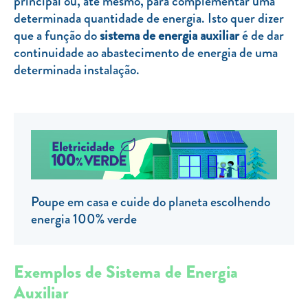
principal ou, até mesmo, para complementar uma
determinada quantidade de energia. Isto quer dizer
TARIFA SOCIAL
que a função do
sistema de energia auxiliar
é de dar
APP MOBILE
continuidade ao abastecimento de energia de uma
determinada instalação.
CONTADORES ELÉTRICOS
FATURAS
PRÉMIOS
EFICIÊNCIA ENERGÉTICA
FRAUDE E SEGURANÇA
Poupe em casa e cuide do planeta escolhendo
Preços de referência
energia 100% verde
Documentos úteis
Política de privacidade
Exemplos de Sistema de Energia
Livro de reclamações
Auxiliar