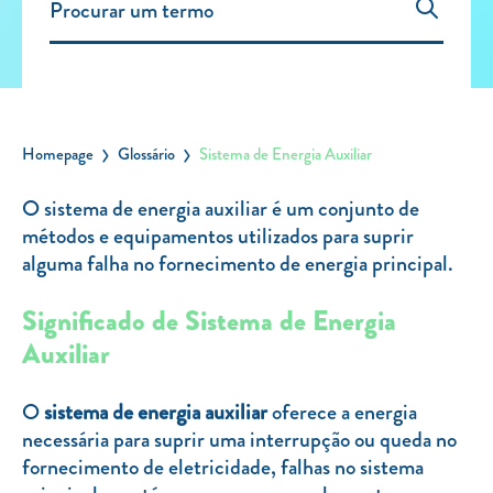
Carregar Fora de Casa
Empresas
Rede de lojas
Leituras
Homepage
Glossário
Sistema de Energia Auxiliar
Sobre nós
O sistema de energia auxiliar é um conjunto de
métodos e equipamentos utilizados para suprir
Contactos
alguma falha no fornecimento de energia principal.
FAQ
Blog
Significado de Sistema de Energia
Mais informações
Auxiliar
SERVIÇOS
O
sistema de energia auxiliar
oferece a energia
necessária para suprir uma interrupção ou queda no
ROTULAGEM
fornecimento de eletricidade, falhas no sistema
JUNTE-SE A NÓS