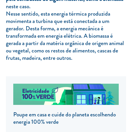
neste caso.
TARIFA SOCIAL
Nesse sentido, esta energia térmica produzida
APP MOBILE
movimenta a turbina que está conectada a um
gerador. Desta forma, a energia mecânica é
CONTADORES ELÉTRICOS
transformada em energia elétrica. A biomassa é
gerada a partir da matéria orgânica de origem animal
FATURAS
ou vegetal, como os restos de alimentos, cascas de
PRÉMIOS
frutas, madeira, entre outros.
EFICIÊNCIA ENERGÉTICA
FRAUDE E SEGURANÇA
Preços de referência
Documentos úteis
Política de privacidade
Poupe em casa e cuide do planeta escolhendo
energia 100% verde
Livro de reclamações