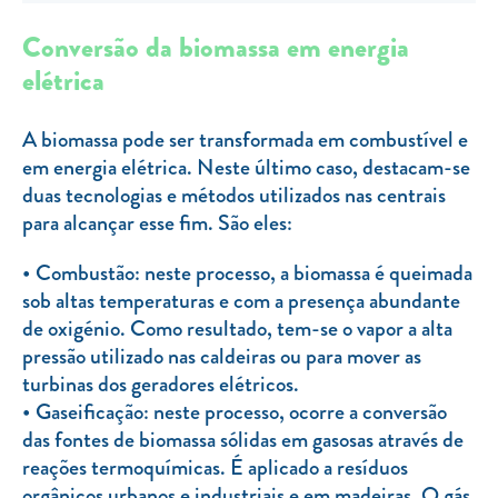
Clientes com necessidades especiais
Conversão da biomassa em energia
Clientes prioritários
elétrica
Resolução alternativa de litígios
A biomassa pode ser transformada em combustível e
em energia elétrica. Neste último caso, destacam-se
duas tecnologias e métodos utilizados nas centrais
para alcançar esse fim. São eles:
Combustão: neste processo, a biomassa é queimada
sob altas temperaturas e com a presença abundante
de oxigénio. Como resultado, tem-se o vapor a alta
pressão utilizado nas caldeiras ou para mover as
turbinas dos geradores elétricos.
Gaseificação: neste processo, ocorre a conversão
das fontes de biomassa sólidas em gasosas através de
reações termoquímicas. É aplicado a resíduos
orgânicos urbanos e industriais e em madeiras. O gás