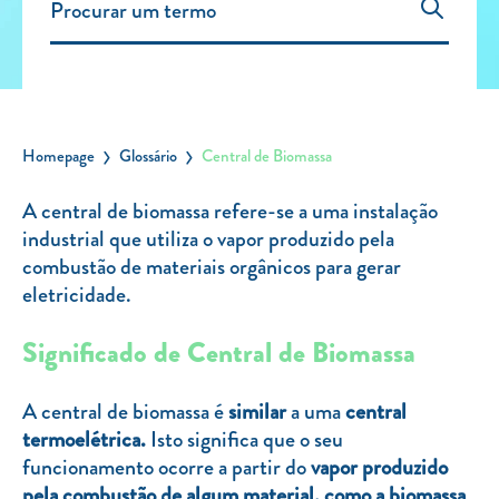
Carregar Fora de Casa
Empresas
Rede de lojas
Leituras
Homepage
Glossário
Central de Biomassa
Sobre nós
A central de biomassa refere-se a uma instalação
industrial que utiliza o vapor produzido pela
Contactos
combustão de materiais orgânicos para gerar
FAQ
eletricidade.
Blog
Significado de Central de Biomassa
Mais informações
SERVIÇOS
A central de biomassa é
similar
a uma
central
termoelétrica.
Isto significa que o seu
ROTULAGEM
funcionamento ocorre a partir do
vapor produzido
JUNTE-SE A NÓS
pela combustão de algum material, como a biomassa