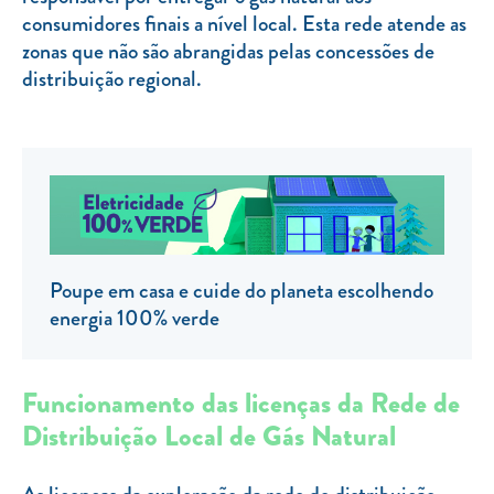
consumidores finais a nível local. Esta rede atende as
TARIFA SOCIAL
zonas que não são abrangidas pelas concessões de
APP MOBILE
distribuição regional.
CONTADORES ELÉTRICOS
FATURAS
PRÉMIOS
EFICIÊNCIA ENERGÉTICA
FRAUDE E SEGURANÇA
Poupe em casa e cuide do planeta escolhendo
energia 100% verde
Preços de referência
Documentos úteis
Funcionamento das licenças da Rede de
Política de privacidade
Distribuição Local de Gás Natural
Livro de reclamações