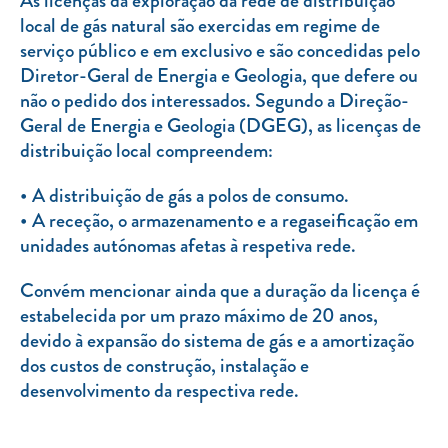
As licenças da exploração da rede de distribuição
Clientes com necessidades especiais
local de gás natural são exercidas em regime de
Clientes prioritários
serviço público e em exclusivo e são concedidas pelo
Diretor-Geral de Energia e Geologia, que defere ou
Resolução alternativa de litígios
não o pedido dos interessados. Segundo a Direção-
Geral de Energia e Geologia (DGEG), as licenças de
distribuição local compreendem:
A distribuição de gás a polos de consumo.
A receção, o armazenamento e a regaseificação em
unidades autónomas afetas à respetiva rede.
Convém mencionar ainda que a duração da licença é
estabelecida por um prazo máximo de 20 anos,
devido à expansão do sistema de gás e a amortização
dos custos de construção, instalação e
desenvolvimento da respectiva rede.