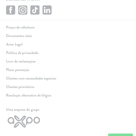
Preços de referência
Documentos úteis
Aviso Legal
Política de privacidade
Livro de reclamações
Plano prevenção
Clientes com necessidades especiais
Clientes prioritários
Resolução alternativa de litígios
Linha de apoio
Uma empresa do grupo
+351 259 348 634
(chamada para a rede fixa nacional)
808 205 005
(custo de chamada local)