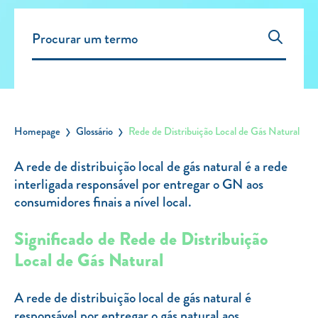
Carregar Fora de Casa
Empresas
Rede de lojas
Leituras
Sobre nós
Homepage
Glossário
Rede de Distribuição Local de Gás Natural
Contactos
A rede de distribuição local de gás natural é a rede
FAQ
interligada responsável por entregar o GN aos
Blog
consumidores finais a nível local.
Mais informações
Significado de Rede de Distribuição
Local de Gás Natural
SERVIÇOS
ROTULAGEM
A rede de distribuição local de gás natural é
JUNTE-SE A NÓS
responsável por entregar o gás natural aos