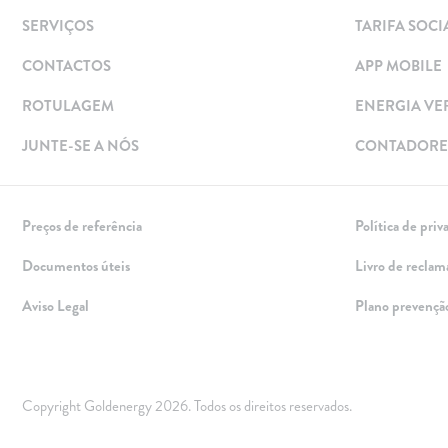
Painéis Solares
SERVIÇOS
TARIFA SOCI
Excedentes de Produção
CONTACTOS
APP MOBILE
Energia verde
Mobilidade Elétrica
ROTULAGEM
ENERGIA VE
Carregar em Casa
JUNTE-SE A NÓS
CONTADORES
Carregar Fora de Casa
Empresas
Preços de referência
Política de priv
Rede de lojas
Documentos úteis
Livro de reclam
Leituras
Aviso Legal
Plano prevençã
Sobre nós
Contactos
FAQ
Copyright Goldenergy 2026. Todos os direitos reservados.
Blog