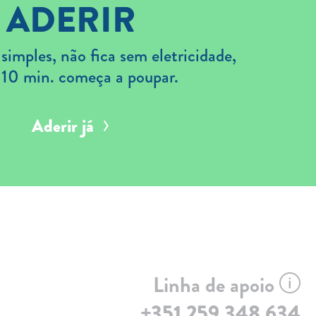
ADERIR
imples, não fica sem eletricidade,
 10 min. começa a poupar.
Aderir já
Linha de apoio
+351 259 348 634