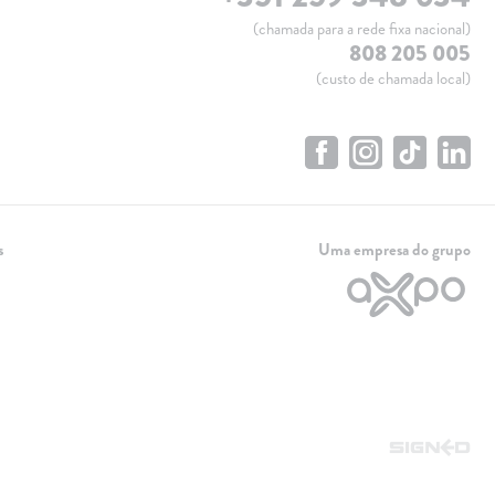
(chamada para a rede fixa nacional)
808 205 005
(custo de chamada local)
s
Uma empresa do grupo
Linha de apoio
+351 259 348 634
(chamada para a rede fixa nacional)