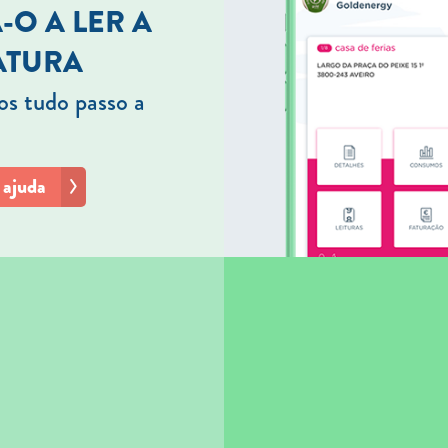
-O A LER A
ATURA
s tudo passo a
 ajuda