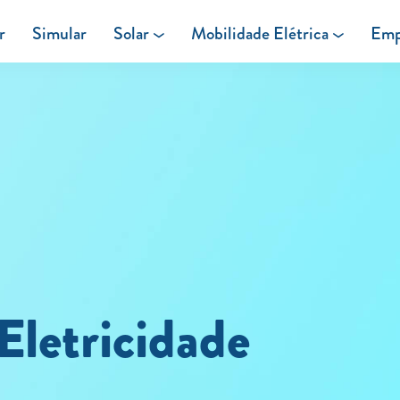
r
Simular
Solar
Mobilidade Elétrica
Emp
Área de cliente
Painéis Solares
Carregar em Casa
Excedentes de Produção
Carregar Fora de Casa
Energia verde
Eletricidade