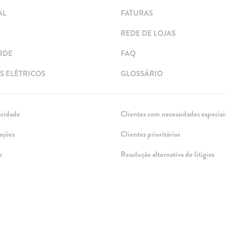
AL
FATURAS
REDE DE LOJAS
RDE
FAQ
 ELÉTRICOS
GLOSSÁRIO
acidade
Clientes com necessidades especiai
ações
Clientes prioritários
o
Resolução alternativa de litígios