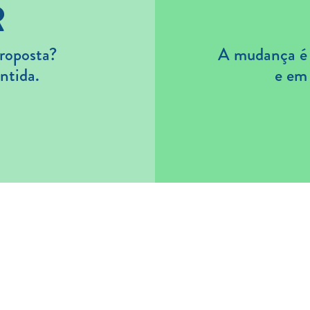
R
roposta?
A mudança é s
ntida.
e em