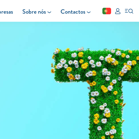
resas
Sobre nós
Contactos
Fechar
FAQ
Leituras
Blog